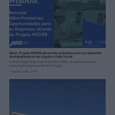
Elvas: Projeto MOVER apresenta soluções para recrutamento
de trabalhadores de Angola e Cabo Verde
A Associação Empresarial de Elvas (AEE), em parceria com a
Associação Empresarial de Portugal...
5 Agosto, 2026 - 21:00