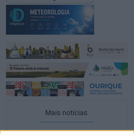
Mais notícias