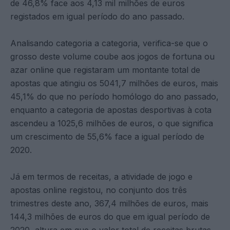
de 46,8% face aos 4,13 mil milhões de euros
registados em igual período do ano passado.
Analisando categoria a categoria, verifica-se que o
grosso deste volume coube aos jogos de fortuna ou
azar online que registaram um montante total de
apostas que atingiu os 5041,7 milhões de euros, mais
45,1% do que no período homólogo do ano passado,
enquanto a categoria de apostas desportivas à cota
ascendeu a 1025,6 milhões de euros, o que significa
um crescimento de 55,6% face a igual período de
2020.
Já em termos de receitas, a atividade de jogo e
apostas online registou, no conjunto dos três
trimestres deste ano, 367,4 milhões de euros, mais
144,3 milhões de euros do que em igual período de
2020, altura em que o valor total de receitas brutas