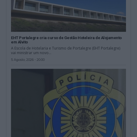
EHT Portalegre cria curso de Gestão Hoteleira de Alojamento
em Alvito
A Escola de Hotelaria e Turismo de Portalegre (EHT Portalegre)
vai ministrar um novo...
5 Agosto, 2026 - 20:00