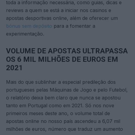
toda a informação necessária, como guias, dicas e
reviews a quem se está a iniciar nos casinos e
apostas desportivas online, além de oferecer um
bónus sem depósito
para a fomentar a
experimentação.
VOLUME DE APOSTAS ULTRAPASSA
OS 6 MIL MILHÕES DE EUROS EM
2021
Mais do que sublinhar a especial predileção dos
portugueses pelas Máquinas de Jogo e pelo Futebol,
o relatório deixa bem claro que nunca se apostou
tanto em Portugal como em 2021. Só nos nove
primeiros meses deste ano, o volume total de
apostas online no nosso país ascendeu a 6,07 mil
milhões de euros, número que traduz um aumento