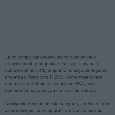
Já no campo das apostas desportivas online o
primeiro posto é ocupado, sem surpresas, pelo
Futebol com 82,10%, enquanto no segundo lugar se
encontra o Ténis com 13,29%, percentagem para
que muito contribuiu a ausência da NBA, cujo
campeonato só começou em finais de outubro.
Analisando em detalhe esta categoria, verifica-se que
as competições que captaram o maior número de