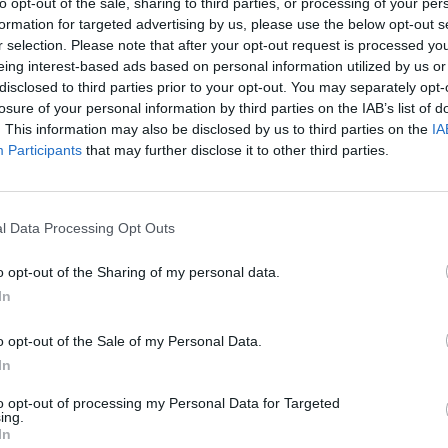
to opt-out of the sale, sharing to third parties, or processing of your per
rtença e tributo à idiossincrasia das gentes de Beja
formation for targeted advertising by us, please use the below opt-out s
l e afetiva à cidade.
r selection. Please note that after your opt-out request is processed y
eing interest-based ads based on personal information utilized by us or
disclosed to third parties prior to your opt-out. You may separately opt-
fortes laços com Beja, onde viveu momentos
losure of your personal information by third parties on the IAB’s list of
do o período do 25 de Abril de 1974. Nas suas
. This information may also be disclosed by us to third parties on the
IA
Participants
that may further disclose it to other third parties.
o como símbolo de liberdade e esperança.
ruas e memórias que compõem o património imaterial
l Data Processing Opt Outs
a gastronomia e a convivência se entrelaçam num
o opt-out of the Sharing of my personal data.
In
ia e cultura locais, como Soror Mariana Alcoforado,
o opt-out of the Sale of my Personal Data.
aquim Figueira Mestre, Florival Baiôa, Manuel da
In
 contributo essencial para o legado cultural e
to opt-out of processing my Personal Data for Targeted
e Barroso.
ing.
In