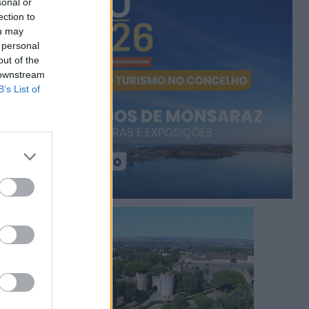
sonal or
ection to
ou may
 personal
out of the
 downstream
B’s List of