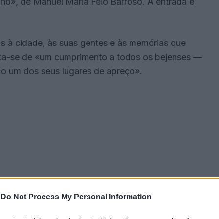
ho», de Manuel Maria Feio Barroso. A entrada é
s à cidade, às suas gentes e às memórias que
ata-se de «um cumprimento a todos os bejenses —
o um dos seus lugares de apreço».
-
Do Not Process My Personal Information