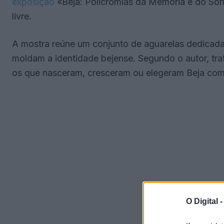
exposição
«Beja: Policromias da Memória e do Son
livre.
A mostra reúne um conjunto de aguarelas dedicada
moldam a identidade bejense. Segundo o autor, tr
os que nasceram, cresceram ou elegeram Beja com
O Digital 