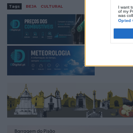
Tags
BEJA
CULTURAL
I want t
of my P
was col
Opted 