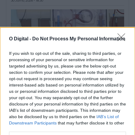
30 Julho, 2026 - 18:30
O Digital -
Do Not Process My Personal Information
If you wish to opt-out of the sale, sharing to third parties, or
processing of your personal or sensitive information for
targeted advertising by us, please use the below opt-out
section to confirm your selection. Please note that after your
opt-out request is processed you may continue seeing
interest-based ads based on personal information utilized by
Associação aponta que falta de profissionais limita
us or personal information disclosed to third parties prior to
hemodiálise no Alentejo e leva doentes a cancelar férias
your opt-out. You may separately opt-out of the further
A falta de profissionais de saúde especializados está a reduzir a
capacidade de resposta...
disclosure of your personal information by third parties on the
IAB’s list of downstream participants. This information may
30 Julho, 2026 - 16:00
also be disclosed by us to third parties on the
IAB’s List of
Downstream Participants
that may further disclose it to other
third parties.