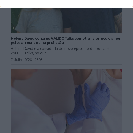
Helena David conta no VÄLIDO Talks como transformou o amor
pelos animais numa profissão
Helena David é a convidada do novo episódio do podcast
VÄLIDO Talks, no qual...
21 Julho, 2026 - 23:08