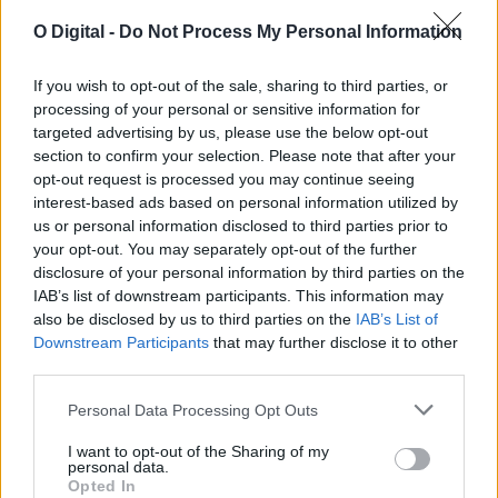
O Digital -
Do Not Process My Personal Information
If you wish to opt-out of the sale, sharing to third parties, or
processing of your personal or sensitive information for
targeted advertising by us, please use the below opt-out
section to confirm your selection. Please note that after your
opt-out request is processed you may continue seeing
interest-based ads based on personal information utilized by
Delfins sobem ao palco este sábado na Feira Anual de Vila
us or personal information disclosed to third parties prior to
Nova da Baronia
your opt-out. You may separately opt-out of the further
A Feira Anual de Vila Nova da Baronia prossegue este sábado, 18
de julho,...
disclosure of your personal information by third parties on the
18 Julho, 2026 - 08:00
IAB’s list of downstream participants. This information may
also be disclosed by us to third parties on the
IAB’s List of
Downstream Participants
that may further disclose it to other
third parties.
Personal Data Processing Opt Outs
I want to opt-out of the Sharing of my
personal data.
Opted In