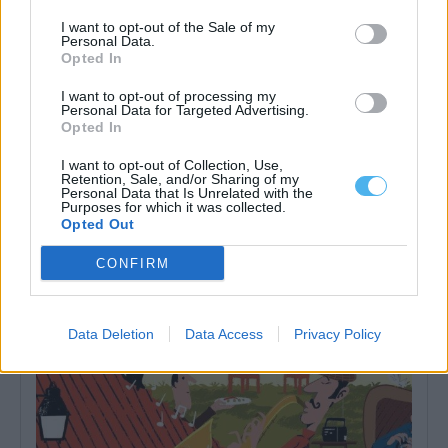
I want to opt-out of the Sale of my
Personal Data.
Opted In
I want to opt-out of processing my
Personal Data for Targeted Advertising.
Regimento de Cavalaria N.º 3 de Estremoz participa em marcha
a cavalo entre Mafra e Batalha
Opted In
O Regimento de Cavalaria N.º 3, de Estremoz, participa, entre esta
quinta-feira e sábado,...
I want to opt-out of Collection, Use,
Retention, Sale, and/or Sharing of my
17 Julho, 2026 - 11:37
Personal Data that Is Unrelated with the
Purposes for which it was collected.
Opted Out
CONFIRM
Data Deletion
Data Access
Privacy Policy