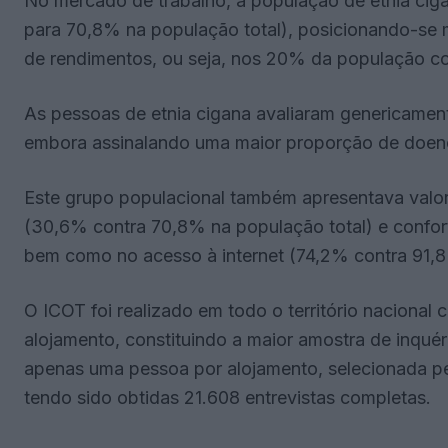
No mercado de trabalho, a população de etnia cig
para 70,8% na população total), posicionando-se ma
de rendimentos, ou seja, nos 20% da população c
As pessoas de etnia cigana avaliaram genericame
embora assinalando uma maior proporção de doenç
Este grupo populacional também apresentava valor
(30,6% contra 70,8% na população total) e confor
bem como no acesso à internet (74,2% contra 91,
O ICOT foi realizado em todo o território naciona
alojamento, constituindo a maior amostra de inquéri
apenas uma pessoa por alojamento, selecionada pe
tendo sido obtidas 21.608 entrevistas completas.