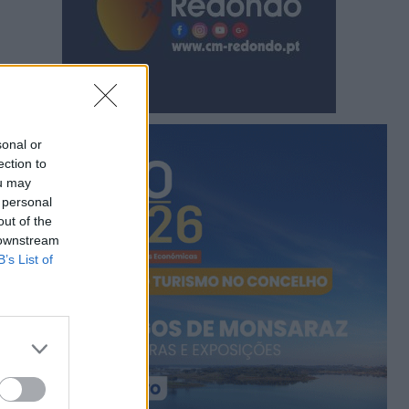
sonal or
ection to
ou may
 personal
out of the
 downstream
B’s List of