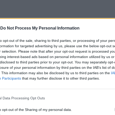
destaca-se, essencialmente, um conjunto de fatores
-
Do Not Process My Personal Information
 o grupo étnico, identificado por 95,0% das pessoas
 que é mais do dobro da observada na população
to opt-out of the sale, sharing to third parties, or processing of your per
formation for targeted advertising by us, please use the below opt-out s
io do INE sobre o inquérito.
r selection. Please note that after your opt-out request is processed y
eing interest-based ads based on personal information utilized by us or
 idades entre os 18 e os 74 anos e a residir há
disclosed to third parties prior to your opt-out. You may separately opt-
losure of your personal information by third parties on the IAB’s list of
m-se com o grupo étnico cigano”.
. This information may also be disclosed by us to third parties on the
IA
Participants
that may further disclose it to other third parties.
iscriminação no país e cerca de três quartos
e na origem étnica é frequente ou muito frequente
l Data Processing Opt Outs
pulação deste grupo étnico (52,7%) já
 população total)”, adianta o documento.
o opt-out of the Sharing of my personal data.