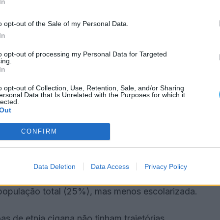
In
ntado “principalmente o conjunto de fatores já
o opt-out of the Sale of my Personal Data.
da pele, território de origem e grupo étnico (91,2%),
In
e, sexo, escolaridade e situação económica
to opt-out of processing my Personal Data for Targeted
ing.
In
ana (52,7%) diz ter testemunhado situações de
o opt-out of Collection, Use, Retention, Sale, and/or Sharing
a população total.
ersonal Data that Is Unrelated with the Purposes for which it
lected.
Out
dentificaram como ciganas apresentavam “uma maior
CONFIRM
pulação total)”, registando uma diferença de 13,2
co.
Data Deletion
Data Access
Privacy Policy
entava uma estrutura etária mais jovem (35%
 população total (25%), mas menos escolarizada.
 de etnia cigana não tinham trajetórias