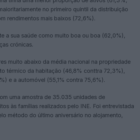
ana tinha uma menor proporção de ativos (61,3%,
ioritariamente no primeiro quintil da distribuição
om rendimentos mais baixos (72,6%).
nte a sua saúde como muito boa ou boa (62,0%),
as crónicas.
es muito abaixo da média nacional na propriedade
to térmico da habitação (46,8% conttra 72,3%),
8%) e a automóvel (55,1% contra 75,6%).
l com uma amostra de 35.035 unidades de
tos às famílias realizados pelo INE. Foi entrevistada
lo método do último aniversário no alojamento,