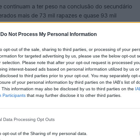
e continuam a ter peso na conclusão do secundário
erados mais de 73 mil rapazes e quase 93 mil
s.
-
Do Not Process My Personal Information
o seu objetivo era candidatar-se ao ensino
to opt-out of the sale, sharing to third parties, or processing of your per
ação
.
formation for targeted advertising by us, please use the below opt-out s
r selection. Please note that after your opt-out request is processed y
lunos do 11.º ano, já que às 14:00 começa a prova
eing interest-based ads based on personal information utilized by us or
disclosed to third parties prior to your opt-out. You may separately opt-
ais de 17 mil estudantes.
losure of your personal information by third parties on the IAB’s list of
. This information may also be disclosed by us to third parties on the
IA
de avaliar as provas. Ao contrário do que se
Participants
that may further disclose it to other third parties.
exames continuam a realizar-se em papel, mas as
l Data Processing Opt Outs
 mão, mas em vez das tradicionais folhas de exame
o opt-out of the Sharing of my personal data.
e serão digitalizadas para que os professores