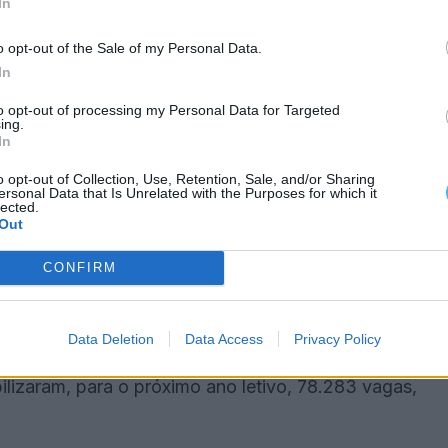
In
gital.
o opt-out of the Sale of my Personal Data.
In
e Geometria Descritiva A e de Desenho A, que não
to opt-out of processing my Personal Data for Targeted
ing.
In
 26 de junho, começando depois a 2.ª fase, entre 16
o opt-out of Collection, Use, Retention, Sale, and/or Sharing
ersonal Data that Is Unrelated with the Purposes for which it
lected.
Out
ho e, uma semana depois, a 20 de julho, começam as
CONFIRM
guir os estudos.
 23 de agosto.
Data Deletion
Data Access
Privacy Policy
bilizaram, para o próximo ano letivo, 78.283 vagas,