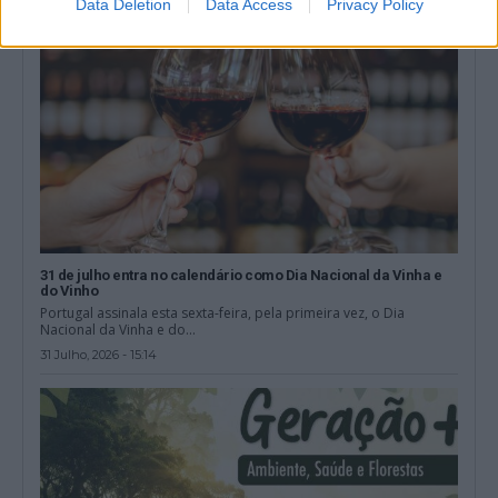
Data Deletion
Data Access
Privacy Policy
31 de julho entra no calendário como Dia Nacional da Vinha e
do Vinho
Portugal assinala esta sexta-feira, pela primeira vez, o Dia
Nacional da Vinha e do...
31 Julho, 2026 - 15:14