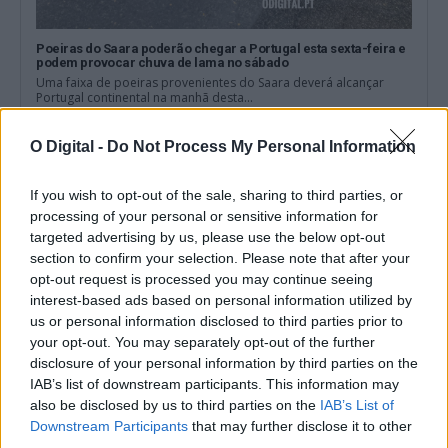
Poeiras do Saara poderão chegar a Portugal esta sexta-feira e
podem provocar chuva de lama no sábado
Uma faixa de poeiras provenientes do Saara deverá alcançar
Portugal continental na manhã desta...
6 Agosto, 2026 - 15:15
O Digital -
Do Not Process My Personal Information
If you wish to opt-out of the sale, sharing to third parties, or
processing of your personal or sensitive information for
targeted advertising by us, please use the below opt-out
section to confirm your selection. Please note that after your
opt-out request is processed you may continue seeing
interest-based ads based on personal information utilized by
us or personal information disclosed to third parties prior to
your opt-out. You may separately opt-out of the further
disclosure of your personal information by third parties on the
IAB’s list of downstream participants. This information may
also be disclosed by us to third parties on the
IAB’s List of
Parque Eólico do Sudoeste: Organização contesta projeto e
Downstream Participants
that may further disclose it to other
pede estudo dos impactos cumulativos
third parties.
A RENOVAR Santiago do Cacém contesta o Parque Eólico do