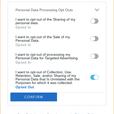
Sudoeste e exige uma...
6 Agosto, 2026 - 11:59
Personal Data Processing Opt Outs
I want to opt-out of the Sharing of my
personal data.
Opted In
I want to opt-out of the Sale of my
Personal Data.
Opted In
I want to opt-out of processing my
Personal Data for Targeted Advertising.
Opted In
I want to opt-out of Collection, Use,
Retention, Sale, and/or Sharing of my
Personal Data that Is Unrelated with the
Purposes for which it was collected.
Bombeiros passam a ter mais apoios nas propinas e na justiça
Opted Out
com nova lei
Os bombeiros vão deixar de estar sujeitos a um período mínimo
de serviço para...
CONFIRM
3 Agosto, 2026 - 15:00