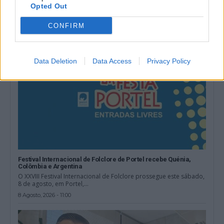
alvo de...
Opted Out
8 Agosto, 2026 - 15:00
CONFIRM
Data Deletion
Data Access
Privacy Policy
Festival Internacional de Folclore de Portel recebe Quénia,
Colômbia e Argentina
O XXVIII Festival Internacional de Folclore prossegue este sábado,
8 de agosto, em Portel,...
8 Agosto, 2026 - 11:00