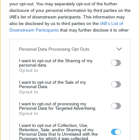
your opt-out. You may separately opt-out of the further
disclosure of your personal information by third parties on the
Presidente da República entre flores de papel: As imagens da
visita às Festas do Povo de Campo Maior
IAB’s list of downstream participants. This information may
O Presidente da República, António José Seguro, presidiu este
also be disclosed by us to third parties on the
IAB’s List of
sábado, 8 de agosto, à...
Downstream Participants
that may further disclose it to other
8 Agosto, 2026 - 16:08
third parties.
Personal Data Processing Opt Outs
I want to opt-out of the Sharing of my
personal data.
Opted In
I want to opt-out of the Sale of my
Personal Data.
Opted In
I want to opt-out of processing my
Personal Data for Targeted Advertising.
Opted In
I want to opt-out of Collection, Use,
Mora: Revestimento e pavimento estão a ser renovados no
Retention, Sale, and/or Sharing of my
Centro Cultural de Cabeção
Personal Data that Is Unrelated with the
O Centro Cultural de Cabeção, no concelho de Mora, está a ser
Purposes for which it was collected.