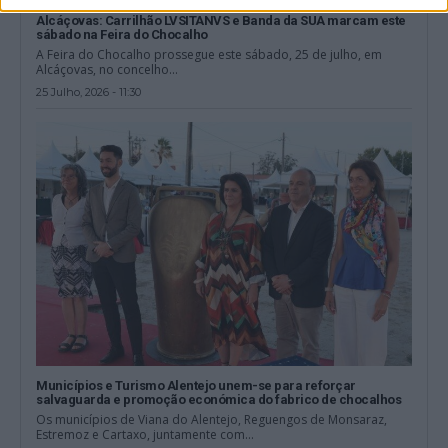
Alcáçovas: Carrilhão LVSITANVS e Banda da SUA marcam este
sábado na Feira do Chocalho
A Feira do Chocalho prossegue este sábado, 25 de julho, em
Alcáçovas, no concelho...
25 Julho, 2026 - 11:30
Municípios e Turismo Alentejo unem-se para reforçar
salvaguarda e promoção económica do fabrico de chocalhos
Os municípios de Viana do Alentejo, Reguengos de Monsaraz,
Estremoz e Cartaxo, juntamente com...