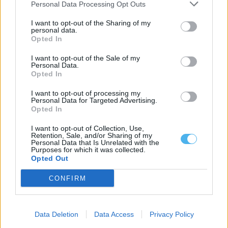
Personal Data Processing Opt Outs
I want to opt-out of the Sharing of my
personal data.
Opted In
“Em Casa d’Amália” encerra este domingo a Feira do Chocalho
I want to opt-out of the Sale of my
em Alcáçovas
Personal Data.
A Feira do Chocalho termina este domingo, 26 de julho, em
Opted In
Alcáçovas, no concelho...
26 Julho, 2026 - 10:00
I want to opt-out of processing my
Personal Data for Targeted Advertising.
Opted In
I want to opt-out of Collection, Use,
Retention, Sale, and/or Sharing of my
Personal Data that Is Unrelated with the
Purposes for which it was collected.
Opted Out
CONFIRM
Data Deletion
Data Access
Privacy Policy