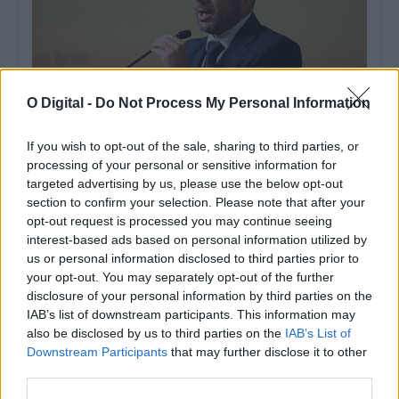
O Digital -
Do Not Process My Personal Information
If you wish to opt-out of the sale, sharing to third parties, or
processing of your personal or sensitive information for
Estratégia TERRA+: AMCAL quer transformar cinco concelhos
em «território-piloto» para gestão de resíduos
targeted advertising by us, please use the below opt-out
A Associação de Municípios do Alentejo Central (AMCAL) quer
section to confirm your selection. Please note that after your
transformar os concelhos de Alvito,...
opt-out request is processed you may continue seeing
28 Julho, 2026 - 16:00
interest-based ads based on personal information utilized by
us or personal information disclosed to third parties prior to
your opt-out. You may separately opt-out of the further
disclosure of your personal information by third parties on the
IAB’s list of downstream participants. This information may
also be disclosed by us to third parties on the
IAB’s List of
Downstream Participants
that may further disclose it to other
third parties.