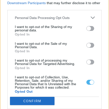
Downstream Participants
that may further disclose it to other
third parties.
Personal Data Processing Opt Outs
I want to opt-out of the Sharing of my
personal data.
Opted In
I want to opt-out of the Sale of my
Personal Data.
Opted In
Zona dos Mármores e Alqueva «tem todas as condições para
receber» a Grande Área de Acolhimento Empresarial do
Alentejo
I want to opt-out of processing my
Personal Data for Targeted Advertising.
A Zona dos Mármores e Alqueva «tem todas as condições para
Opted In
receber» a Grande...
5 Agosto, 2026 - 17:10
I want to opt-out of Collection, Use,
Retention, Sale, and/or Sharing of my
Personal Data that Is Unrelated with the
Purposes for which it was collected.
Opted Out
CONFIRM