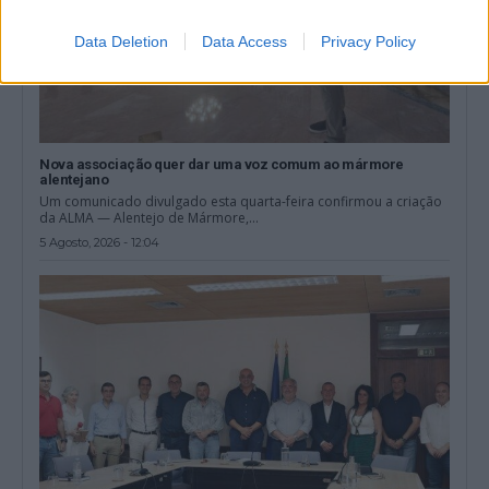
Data Deletion
Data Access
Privacy Policy
Nova associação quer dar uma voz comum ao mármore
alentejano
Um comunicado divulgado esta quarta-feira confirmou a criação
da ALMA — Alentejo de Mármore,...
5 Agosto, 2026 - 12:04