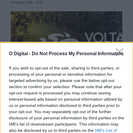
8 Agosto, 2026 - 12:00
O Digital -
Do Not Process My Personal Information
If you wish to opt-out of the sale, sharing to third parties, or
processing of your personal or sensitive information for
targeted advertising by us, please use the below opt-out
section to confirm your selection. Please note that after your
Volta: Etapa mais longa com final em Elvas é a última talhada
opt-out request is processed you may continue seeing
para sprinters
interest-based ads based on personal information utilized by
O pelotão da 87.ª Volta a Portugal em bicicleta cumpre hoje a
mais longa...
us or personal information disclosed to third parties prior to
8 Agosto, 2026 - 08:51
your opt-out. You may separately opt-out of the further
disclosure of your personal information by third parties on the
IAB’s list of downstream participants. This information may
also be disclosed by us to third parties on the
IAB’s List of