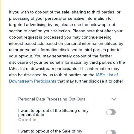
José Santos exalta dimensão nacional das Festas do Povo de
If you wish to opt-out of the sale, sharing to third parties, or
Campo Maior: «É um evento de Portugal»
processing of your personal or sensitive information for
O presidente da Entidade Regional de Turismo do Alentejo, José
targeted advertising by us, please use the below opt-out
Santos, afirmou este sábado...
section to confirm your selection. Please note that after your
8 Agosto, 2026 - 17:40
opt-out request is processed you may continue seeing
interest-based ads based on personal information utilized by
us or personal information disclosed to third parties prior to
your opt-out. You may separately opt-out of the further
disclosure of your personal information by third parties on the
IAB’s list of downstream participants. This information may
also be disclosed by us to third parties on the
IAB’s List of
Downstream Participants
that may further disclose it to other
third parties.
Personal Data Processing Opt Outs
I want to opt-out of the Sharing of my
personal data.
João Manuel Nabeiro exalta esforço da comunidade nas Festas
Opted In
do Povo: «Cada rua se ultrapassou a si mesma»
João Manuel Nabeiro, presidente da Associação das Festas do
I want to opt-out of the Sale of my
Povo de Campo Maior, destacou...