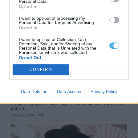
Personal Data.
Opted In
8 Agosto, 2026 - 17:26
I want to opt-out of processing my
Personal Data for Targeted Advertising.
Opted In
I want to opt-out of Collection, Use,
Retention, Sale, and/or Sharing of my
Personal Data that Is Unrelated with the
Purposes for which it was collected.
Opted Out
CONFIRM
Data Deletion
Data Access
Privacy Policy
De Beja a Elvas: Volta a Portugal passa por Vila Viçosa (c/fotos)
A Volta a Portugal em Bicicleta passou este sábado, 8 de agosto,
por Vila...
8 Agosto, 2026 - 17:15