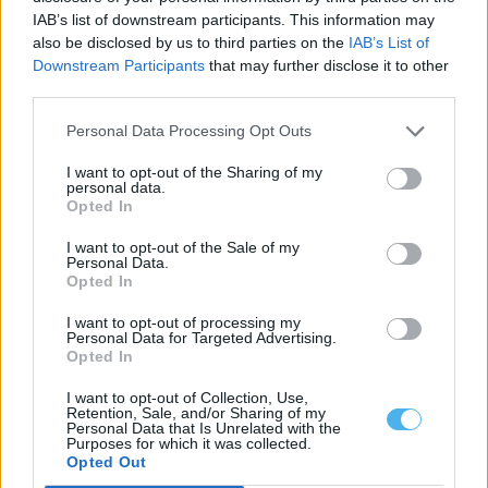
IAB’s list of downstream participants. This information may
8 Agosto, 2026 - 08:51
also be disclosed by us to third parties on the
IAB’s List of
Downstream Participants
that may further disclose it to other
third parties.
Personal Data Processing Opt Outs
I want to opt-out of the Sharing of my
personal data.
Opted In
I want to opt-out of the Sale of my
Personal Data.
Opted In
I want to opt-out of processing my
Personal Data for Targeted Advertising.
Borba: Festival Gastronómico “Gaspacho e tomate” começa na
Opted In
sexta-feira
A Câmara de Borba, no distrito de Évora, promove a partir desta
sexta-feira um...
I want to opt-out of Collection, Use,
Retention, Sale, and/or Sharing of my
7 Agosto, 2026 - 16:00
Personal Data that Is Unrelated with the
Purposes for which it was collected.
Opted Out