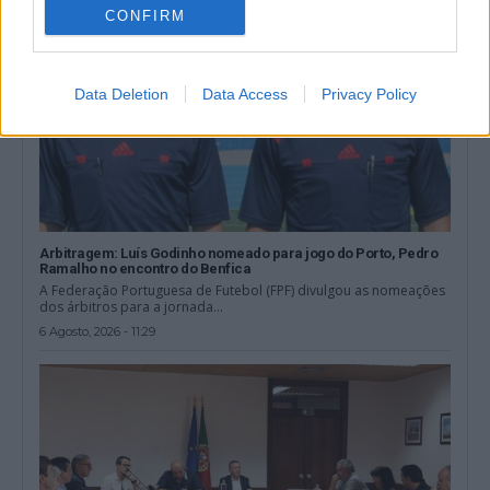
CONFIRM
Data Deletion
Data Access
Privacy Policy
Arbitragem: Luís Godinho nomeado para jogo do Porto, Pedro
Ramalho no encontro do Benfica
A Federação Portuguesa de Futebol (FPF) divulgou as nomeações
dos árbitros para a jornada...
6 Agosto, 2026 - 11:29