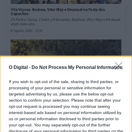
Vila Viçosa: Badoxa, Vitor Kley e Emanuel na Festa dos
Capuchos
Zé Pedro Sousa, Chaito y Palosanto, Badoxa, Vítor Kley e Emanuel
atam este ano...
8 Agosto, 2026 - 12:00
O Digital -
Do Not Process My Personal Information
If you wish to opt-out of the sale, sharing to third parties, or
processing of your personal or sensitive information for
targeted advertising by us, please use the below opt-out
section to confirm your selection. Please note that after your
opt-out request is processed you may continue seeing
interest-based ads based on personal information utilized by
Volta: Etapa mais longa com final em Elvas é a última talhada
us or personal information disclosed to third parties prior to
para sprinters
your opt-out. You may separately opt-out of the further
O pelotão da 87.ª Volta a Portugal em bicicleta cumpre hoje a
disclosure of your personal information by third parties on the
mais longa...