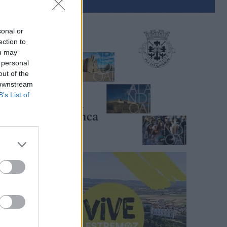
sonal or
ection to
ou may
 personal
out of the
 downstream
B’s List of