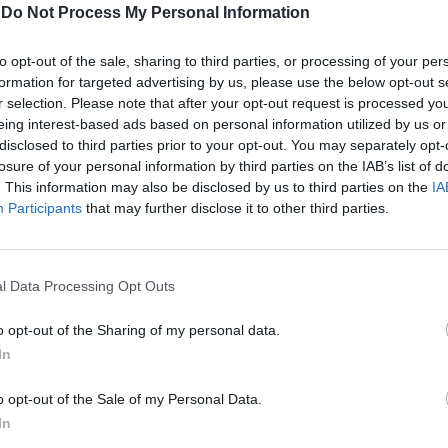
-
Do Not Process My Personal Information
arço de 2013.
to opt-out of the sale, sharing to third parties, or processing of your per
1 pontífices nascidos no Médio Oriente (8), até ao
formation for targeted advertising by us, please use the below opt-out s
r selection. Please note that after your opt-out request is processed y
eing interest-based ads based on personal information utilized by us or
disclosed to third parties prior to your opt-out. You may separately opt-
pas do atual território italiano (109 de Roma), 16 da
losure of your personal information by third parties on the IAB’s list of
seis sírios e cinco da Alemanha, o último dos quais
. This information may also be disclosed by us to third parties on the
IA
Participants
that may further disclose it to other third parties.
África, quando o território dessas dioceses integrava
l Data Processing Opt Outs
rael e Jerusalém, incluindo São Pedro.
o opt-out of the Sharing of my personal data.
ros dois de Espanha e mais dois de origem
In
m ainda representantes da Holanda, Inglaterra,
o opt-out of the Sale of my Personal Data.
In