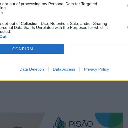
to opt-out of processing my Personal Data for Targeted
João XXI, falecido em 1277; algumas fontes
ing.
In
 natural do atual território português.
o opt-out of Collection, Use, Retention, Sale, and/or Sharing
ersonal Data that Is Unrelated with the Purposes for which it
lected.
Out
CONFIRM
Data Deletion
Data Access
Privacy Policy