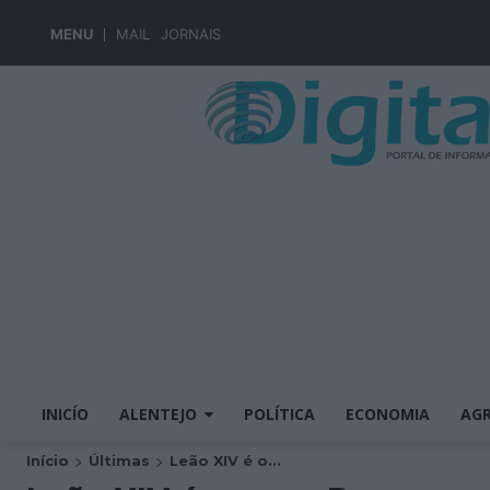
MENU
MAIL
JORNAIS
INICÍO
ALENTEJO
POLÍTICA
ECONOMIA
AGR
Início
Últimas
Leão XIV é o...