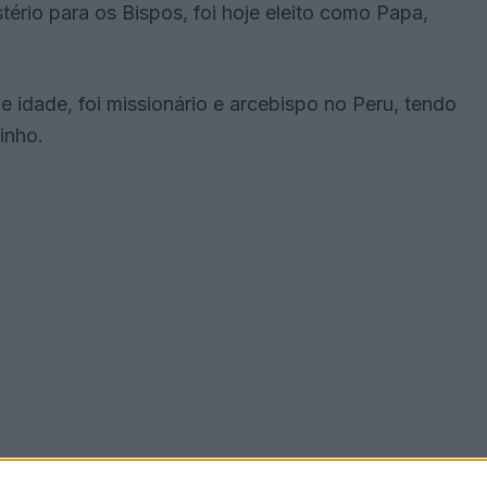
tério para os Bispos, foi hoje eleito como Papa,
e idade, foi missionário e arcebispo no Peru, tendo
inho.
lica entre 731 e 741, tinha sido o último Papa não-