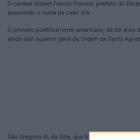
O cardeal Robert Francis Prevost, prefeito do Dicas
assumindo o nome de Leão XIV.
O primeiro pontífice norte-americano, de 69 anos d
ainda sido superior geral da Ordem de Santo Agost
São Gregório III, da Síria, que liderou a Igreja Cató