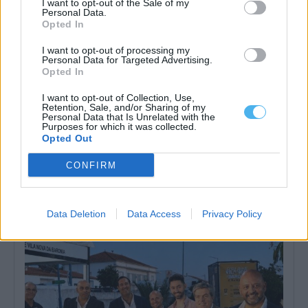
I want to opt-out of the Sale of my
Personal Data.
Opted In
I want to opt-out of processing my
Personal Data for Targeted Advertising.
Opted In
I want to opt-out of Collection, Use,
Retention, Sale, and/or Sharing of my
Personal Data that Is Unrelated with the
Purposes for which it was collected.
Opted Out
CONFIRM
Delfins sobem ao palco este sábado na Feira Anual de Vila
Nova da Baronia
A Feira Anual de Vila Nova da Baronia prossegue este sábado, 18
de julho,...
Data Deletion
Data Access
Privacy Policy
18 Julho, 2026 - 08:00