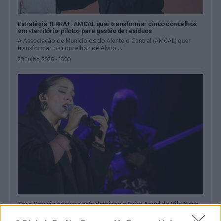
Estratégia TERRA+: AMCAL quer transformar cinco concelhos
em «território-piloto» para gestão de resíduos
A Associação de Municípios do Alentejo Central (AMCAL) quer
transformar os concelhos de Alvito,...
28 Julho, 2026 - 16:00
Sara Correia encerra este domingo a Feira Anual de Vila Nova
da Baronia
A Feira Anual de Vila Nova da Baronia termina este domingo, 19