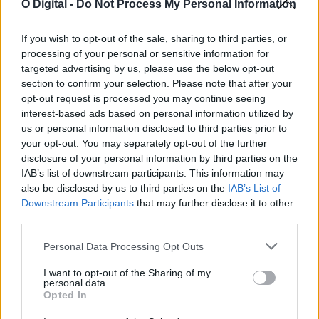
O Digital -
Do Not Process My Personal Information
de julho,...
19 Julho, 2026 - 08:00
If you wish to opt-out of the sale, sharing to third parties, or
processing of your personal or sensitive information for
targeted advertising by us, please use the below opt-out
section to confirm your selection. Please note that after your
opt-out request is processed you may continue seeing
interest-based ads based on personal information utilized by
us or personal information disclosed to third parties prior to
your opt-out. You may separately opt-out of the further
disclosure of your personal information by third parties on the
IAB’s list of downstream participants. This information may
also be disclosed by us to third parties on the
IAB’s List of
Downstream Participants
that may further disclose it to other
third parties.
Festas de Alvito decorrem de 31 de julho a 2 de agosto com
Personal Data Processing Opt Outs
música, largadas e brunch alentejano
As Festas de Alvito realizam-se entre 31 de julho e 2 de agosto,
no...
I want to opt-out of the Sharing of my
personal data.
18 Julho, 2026 - 11:00
Opted In