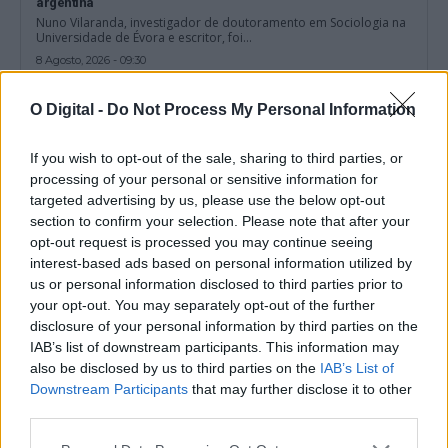
argentina
Nuno Vilaranda, investigador de doutoramento em Sociologia na
Universidade de Évora e escritor, foi...
8 Agosto, 2026 - 09:30
O Digital -
Do Not Process My Personal Information
If you wish to opt-out of the sale, sharing to third parties, or
processing of your personal or sensitive information for
targeted advertising by us, please use the below opt-out
section to confirm your selection. Please note that after your
opt-out request is processed you may continue seeing
interest-based ads based on personal information utilized by
us or personal information disclosed to third parties prior to
your opt-out. You may separately opt-out of the further
disclosure of your personal information by third parties on the
IAB’s list of downstream participants. This information may
Deixou resíduos junto aos contentores em Évora e acabou
also be disclosed by us to third parties on the
IAB’s List of
identificado
A Câmara Municipal de Évora identificou um cidadão que se
Downstream Participants
that may further disclose it to other
encontrava a depositar resíduos...
third parties.
8 Agosto, 2026 - 09:00