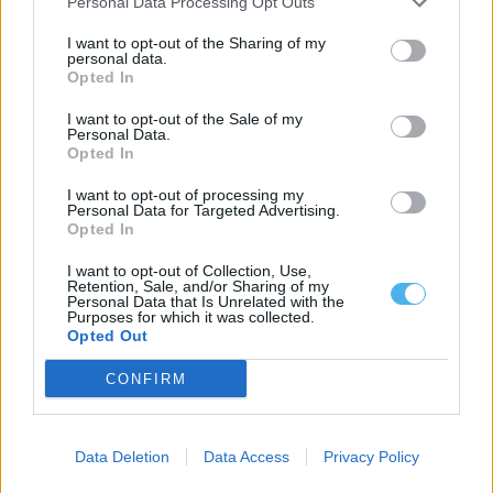
Personal Data Processing Opt Outs
I want to opt-out of the Sharing of my
personal data.
Opted In
I want to opt-out of the Sale of my
Personal Data.
Opted In
I want to opt-out of processing my
Personal Data for Targeted Advertising.
Opted In
I want to opt-out of Collection, Use,
Retention, Sale, and/or Sharing of my
ASAE encerra dois restaurantes e zona de refeições de centro
Personal Data that Is Unrelated with the
comercial em Évora
Purposes for which it was collected.
A Autoridade de Segurança Alimentar e Económica (ASAE)
Opted Out
determinou a suspensão da atividade de...
8 Agosto, 2026 - 00:31
CONFIRM
Data Deletion
Data Access
Privacy Policy