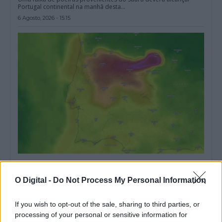
Portugal continental na manhã desta...
6 Agosto, 2026 - 15:15
Não são poeiras do deserto: fumo dos incêndios em Espanha
chega ao Alentejo
O Digital -
Do Not Process My Personal Information
O céu com aspeto esbranquiçado observado esta segunda-feira
em vários pontos do Alentejo não...
27 Julho, 2026 - 16:58
If you wish to opt-out of the sale, sharing to third parties, or
processing of your personal or sensitive information for