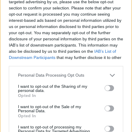
targeted advertising by us, please use the below opt-out
section to confirm your selection. Please note that after your
opt-out request is processed you may continue seeing
interest-based ads based on personal information utilized by
us or personal information disclosed to third parties prior to
your opt-out. You may separately opt-out of the further
disclosure of your personal information by third parties on the
IAB’s list of downstream participants. This information may
also be disclosed by us to third parties on the
IAB’s List of
Downstream Participants
that may further disclose it to other
third parties.
Calor: Portugal continental com aviso amarelo na segunda-
Personal Data Processing Opt Outs
feira
Catorze dos 18 distritos de Portugal continental vão estar com
I want to opt-out of the Sharing of my
aviso amarelo na segunda-feira...
personal data.
25 Julho, 2026 - 09:52
Opted In
I want to opt-out of the Sale of my
Personal Data.
Opted In
I want to opt-out of processing my
Personal Data for Targeted Advertising.