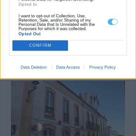
Opted In
I want to opt-out of Collection, Use,
Retention, Sale, and/or Sharing of my
Personal Data that Is Unrelated with the
Purposes for which it was collected.
Opted Out
CONFIRM
Calor: Portalegre aciona plano de contingência e disponibiliza
espaços climatizados
A Câmara de Portalegre ativou hoje um plano de contingência
para fazer face ao...
Data Deletion
Data Access
Privacy Policy
2 Julho, 2026 - 17:56