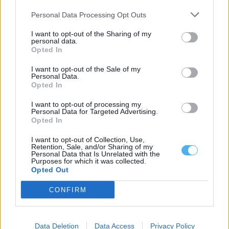
Personal Data Processing Opt Outs
Avião vai sobrevoar praias do Algarve com faixa «Olivença é
portuguesa»
O Grupo dos Amigos de Olivença (GAO) vai realizar esta sexta-
I want to opt-out of the Sharing of my
feira, 7 de agosto,...
personal data.
Opted In
6 Agosto, 2026 - 12:52
I want to opt-out of the Sale of my
Personal Data.
Opted In
I want to opt-out of processing my
Personal Data for Targeted Advertising.
Opted In
I want to opt-out of Collection, Use,
Retention, Sale, and/or Sharing of my
Personal Data that Is Unrelated with the
Purposes for which it was collected.
Opted Out
CONFIRM
EHT Portalegre cria curso de Gestão Hoteleira de Alojamento
em Alvito
A Escola de Hotelaria e Turismo de Portalegre (EHT Portalegre)
Data Deletion
Data Access
Privacy Policy
vai ministrar um novo...