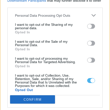
Downstream Participants
that may further disclose it to other
8 Agosto, 2026 - 00:31
third parties.
Personal Data Processing Opt Outs
I want to opt-out of the Sharing of my
personal data.
Opted In
I want to opt-out of the Sale of my
Personal Data.
Opted In
I want to opt-out of processing my
Personal Data for Targeted Advertising.
Opted In
I want to opt-out of Collection, Use,
Agenda NEXUS termina com 72 resultados para descarbonizar
Retention, Sale, and/or Sharing of my
o Porto de Sines
Personal Data that Is Unrelated with the
A Agenda Mobilizadora NEXUS concluiu, no final de junho, o
Purposes for which it was collected.
desenvolvimento dos Produtos, Processos...
Opted Out
7 Agosto, 2026 - 21:00
CONFIRM