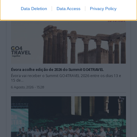
Data Deletion
Data Access
Privacy Policy
Évora acolhe edição de 2026 do Summit GO4TRAVEL
Évora vai receber o Summit GO4TRAVEL 2026 entre os dias 13 e
15 de...
6 Agosto, 2026 - 15:28