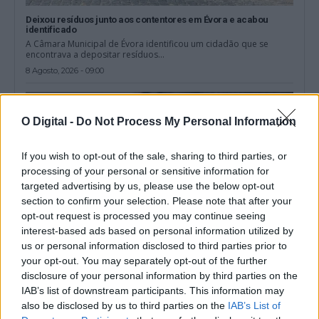
Deixou resíduos junto aos contentores em Évora e acabou
identificado
A Câmara Municipal de Évora identificou um cidadão que se
encontrava a depositar resíduos...
8 Agosto, 2026 - 09:00
O Digital -
Do Not Process My Personal Information
If you wish to opt-out of the sale, sharing to third parties, or
processing of your personal or sensitive information for
targeted advertising by us, please use the below opt-out
section to confirm your selection. Please note that after your
opt-out request is processed you may continue seeing
interest-based ads based on personal information utilized by
us or personal information disclosed to third parties prior to
your opt-out. You may separately opt-out of the further
disclosure of your personal information by third parties on the
ASAE encerra dois restaurantes e zona de refeições de centro
comercial em Évora
IAB’s list of downstream participants. This information may
A Autoridade de Segurança Alimentar e Económica (ASAE)
also be disclosed by us to third parties on the
IAB’s List of
determinou a suspensão da atividade de...