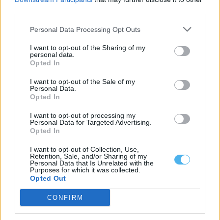
Sismo de magnitude 3,5 sentido em Ourique, Almodôvar e
third parties.
Santiago do Cacém
Um sismo de magnitude 3,5 na escala de Richter foi sentido esta
madrugada nos...
Personal Data Processing Opt Outs
10 Agosto, 2026 - 09:16
I want to opt-out of the Sharing of my
personal data.
Opted In
I want to opt-out of the Sale of my
Personal Data.
Opted In
I want to opt-out of processing my
Personal Data for Targeted Advertising.
Opted In
I want to opt-out of Collection, Use,
Retention, Sale, and/or Sharing of my
Personal Data that Is Unrelated with the
Purposes for which it was collected.
Opted Out
Associação ambientalista alerta para subavaliação de
impactos ambientais de Parque Eólico
CONFIRM
A associação ambientalista Quercus manifestou preocupação
com o projeto do Parque Eólico do Sudoeste,...
9 Agosto, 2026 - 15:00