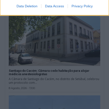
Data Deletion
Data Access
Privacy Policy
Santiago do Cacém: Câmara cede habitação para alojar
médicos anestesiologistas
A Câmara de Santiago do Cacém, no distrito de Setúbal, celebrou
um protocolo com...
8 Agosto, 2026 - 13:00