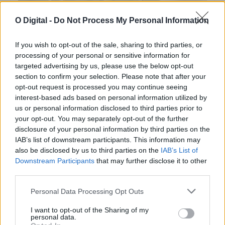
O Digital -
Do Not Process My Personal Information
If you wish to opt-out of the sale, sharing to third parties, or
processing of your personal or sensitive information for
Entidades do Alentejo recebem 738,8 mil euros para projetos
targeted advertising by us, please use the below opt-out
em áreas protegidas
section to confirm your selection. Please note that after your
Quatro entidades com ligação ao Alentejo vão receber um total
de 738,8 mil euros...
opt-out request is processed you may continue seeing
6 Agosto, 2026 - 09:49
interest-based ads based on personal information utilized by
us or personal information disclosed to third parties prior to
your opt-out. You may separately opt-out of the further
disclosure of your personal information by third parties on the
IAB’s list of downstream participants. This information may
also be disclosed by us to third parties on the
IAB’s List of
Downstream Participants
that may further disclose it to other
third parties.
Personal Data Processing Opt Outs
I want to opt-out of the Sharing of my
personal data.