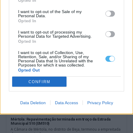
Opted In
O comboio já circula na Linha Évora/Caia, mas ainda em testes
I want to opt-out of the Sale of my
(c/fotos)
Personal Data.
Os primeiros ensaios da ligação ferroviária entre Évora e Caia
Opted In
(Elvas) começaram com uma...
I want to opt-out of processing my
5 Agosto, 2026 - 17:45
Personal Data for Targeted Advertising.
Opted In
I want to opt-out of Collection, Use,
Retention, Sale, and/or Sharing of my
Personal Data that Is Unrelated with the
Purposes for which it was collected.
Opted Out
CONFIRM
Data Deletion
Data Access
Privacy Policy
Mértola: Repavimentação terminada em troço da Estrada
Municipal 510 (EM510)
A Câmara de Mértola, no distrito de Beja, terminou a empreitada