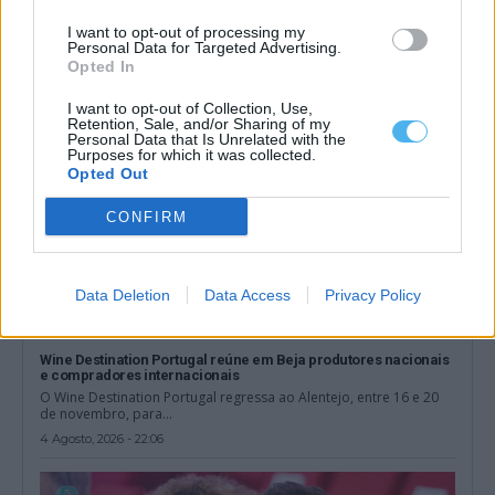
dos 47 concelhos do Alentejo...
I want to opt-out of processing my
6 Agosto, 2026 - 11:21
Personal Data for Targeted Advertising.
Opted In
I want to opt-out of Collection, Use,
Retention, Sale, and/or Sharing of my
Personal Data that Is Unrelated with the
Purposes for which it was collected.
Opted Out
CONFIRM
Data Deletion
Data Access
Privacy Policy
Wine Destination Portugal reúne em Beja produtores nacionais
e compradores internacionais
O Wine Destination Portugal regressa ao Alentejo, entre 16 e 20
de novembro, para...
4 Agosto, 2026 - 22:06