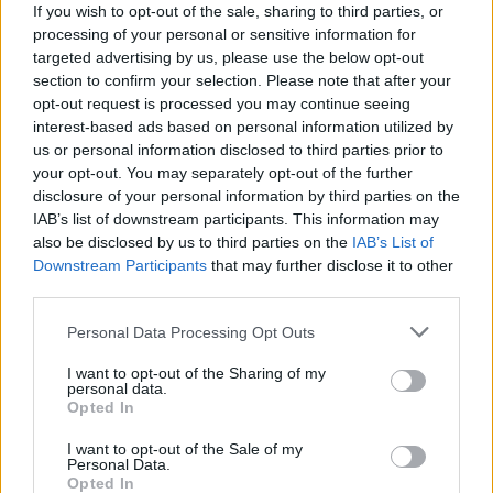
If you wish to opt-out of the sale, sharing to third parties, or
processing of your personal or sensitive information for
Arbitragem: Luís Godinho nomeado para jogo do Porto, Pedro
targeted advertising by us, please use the below opt-out
Ramalho no encontro do Benfica
section to confirm your selection. Please note that after your
A Federação Portuguesa de Futebol (FPF) divulgou as nomeações
dos árbitros para a jornada...
opt-out request is processed you may continue seeing
interest-based ads based on personal information utilized by
6 Agosto, 2026 - 11:29
us or personal information disclosed to third parties prior to
your opt-out. You may separately opt-out of the further
disclosure of your personal information by third parties on the
IAB’s list of downstream participants. This information may
also be disclosed by us to third parties on the
IAB’s List of
Downstream Participants
that may further disclose it to other
third parties.
Personal Data Processing Opt Outs
I want to opt-out of the Sharing of my
personal data.
Opted In
I want to opt-out of the Sale of my
Desemprego no Alentejo diminuiu 22,5% no primeiro semestre
Personal Data.
de 2026: conheça os dados por concelho
Opted In
O número de desempregados inscritos nos centros de emprego