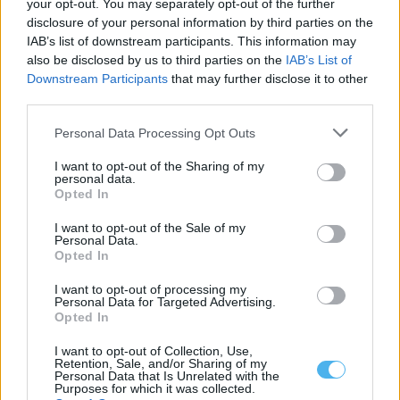
your opt-out. You may separately opt-out of the further
Entidades do Alentejo recebem 738,8 mil euros para projetos
disclosure of your personal information by third parties on the
em áreas protegidas
IAB’s list of downstream participants. This information may
Quatro entidades com ligação ao Alentejo vão receber um total
also be disclosed by us to third parties on the
IAB’s List of
de 738,8 mil euros...
Downstream Participants
that may further disclose it to other
6 Agosto, 2026 - 09:49
third parties.
Personal Data Processing Opt Outs
I want to opt-out of the Sharing of my
personal data.
Opted In
I want to opt-out of the Sale of my
Personal Data.
Opted In
I want to opt-out of processing my
Personal Data for Targeted Advertising.
Opted In
Governo admite não saber como militar dispensado recebeu
I want to opt-out of Collection, Use,
arma em Portalegre
Retention, Sale, and/or Sharing of my
O secretário de Estado Adjunto e da Administração Interna, Paulo
Personal Data that Is Unrelated with the
Simões Ribeiro, confirmou ao...
Purposes for which it was collected.