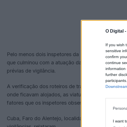
O Digital 
If you wish 
sensitive in
Pelo menos dois inspetores da Polícia Judiciária 
confirm you
que culminou com a atuação daquela polícia em no
continue se
information 
prévias de vigilância.
further disc
participants
A verificação dos roteiros de transporte de trabal
Downstream 
onde ficavam alojados, as viaturas em que eram t
fatores que os inspetores observaram.
Persona
Cuba, Faro do Alentejo, localidade daquele conce
I want t
vigilâncias, relataram.