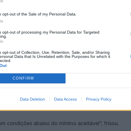
In
o opt-out of the Sale of my Personal Data.
ho, mas no âmbito do mesmo inquérito, meses
In
res estrangeiros em Serpa, em que referiram ter
to opt-out of processing my Personal Data for Targeted
ing.
In
elo que os moradores relataram, “até havia mais
o opt-out of Collection, Use, Retention, Sale, and/or Sharing
ersonal Data that Is Unrelated with the Purposes for which it
saído para o trabalho”, afiançou um dos inspetores,
lected.
ia camas que já não estavam ocupadas e o que nos
Out
CONFIRM
visões, com exceção da cozinha e das duas casas
chões no chão, beliches, azulejos partidos, janelas
Data Deletion
Data Access
Privacy Policy
J.
om condições abaixo do mínimo aceitável”, frisou.