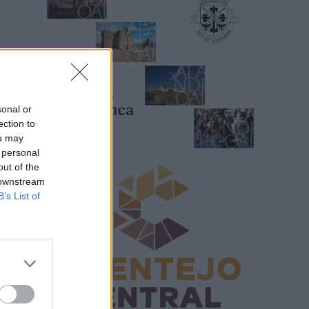
sonal or
ection to
ou may
 personal
out of the
 downstream
B’s List of