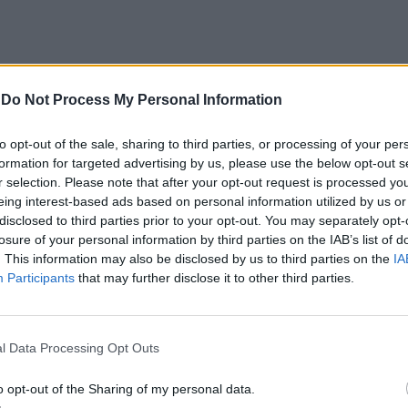
-
Do Not Process My Personal Information
to opt-out of the sale, sharing to third parties, or processing of your per
formation for targeted advertising by us, please use the below opt-out s
(PJ) disseram que, no âmbito da Operação Espelho,
r selection. Please note that after your opt-out request is processed y
vembro de 2023, participaram em diligências
eing interest-based ads based on personal information utilized by us or
disclosed to third parties prior to your opt-out. You may separately opt-
losure of your personal information by third parties on the IAB’s list of
. This information may also be disclosed by us to third parties on the
IA
hadores, das horas de partida e chegada às casas
Participants
that may further disclose it to other third parties.
ransportados e quem as conduzia foram alguns dos
l Data Processing Opt Outs
lho, e Serpa foram algumas das povoações alvo das
o opt-out of the Sharing of my personal data.