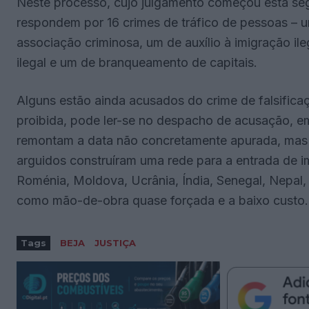
Neste processo, cujo julgamento começou esta seg
respondem por 16 crimes de tráfico de pessoas – u
associação criminosa, um de auxílio à imigração ile
ilegal e um de branqueamento de capitais.
Alguns estão ainda acusados do crime de falsifi
proibida, pode ler-se no despacho de acusação, em
remontam a data não concretamente apurada, mas a
arguidos construíram uma rede para a entrada de i
Roménia, Moldova, Ucrânia, Índia, Senegal, Nepal, 
como mão-de-obra quase forçada e a baixo custo.
Tags
BEJA
JUSTIÇA