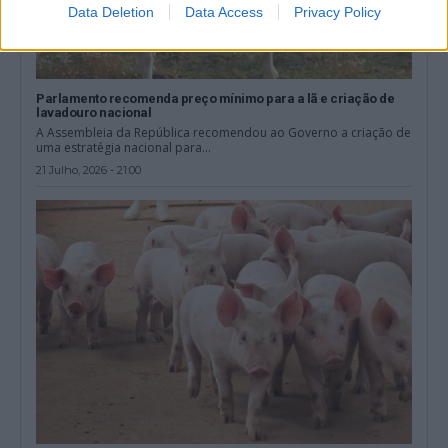
Data Deletion
Data Access
Privacy Policy
Parlamento recomenda preço mínimo para a lã e criação de
lavadouro nacional
A Assembleia da República recomendou ao Governo a criação de
uma estratégia nacional para...
21 Julho, 2026 - 21:00