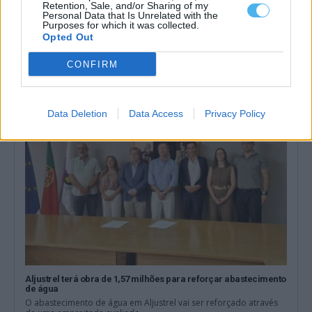
Retention, Sale, and/or Sharing of my
Personal Data that Is Unrelated with the
Volta: Regresso ao Alentejo e ao Algarve propicia nova
Purposes for which it was collected.
chegada ao sprint
Opted Out
A segunda etapa da 87.ª Volta a Portugal em bicicleta decorre
hoje entre Sines...
CONFIRM
7 Agosto, 2026 - 09:53
Data Deletion
Data Access
Privacy Policy
Aljustrel terá obra de 1,57 milhões para reforçar abastecimento
de água
O abastecimento de água em Aljustrel vai ser reforçado através