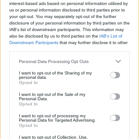
interest-based ads based on personal information utilized by
us or personal information disclosed to third parties prior to
your opt-out. You may separately opt-out of the further
disclosure of your personal information by third parties on the
IAB’s list of downstream participants. This information may
also be disclosed by us to third parties on the
IAB’s List of
Câmara de Alcácer do Sal lança concurso de 283 mil euros
para Ligações Terra-Rio
Downstream Participants
that may further disclose it to other
A Câmara Municipal de Alcácer do Sal lançou um concurso
third parties.
público para a execução...
7 Agosto, 2026 - 12:45
Personal Data Processing Opt Outs
I want to opt-out of the Sharing of my
personal data.
Opted In
I want to opt-out of the Sale of my
Personal Data.
Opted In
I want to opt-out of processing my
Personal Data for Targeted Advertising.
Opted In
I want to opt-out of Collection, Use,