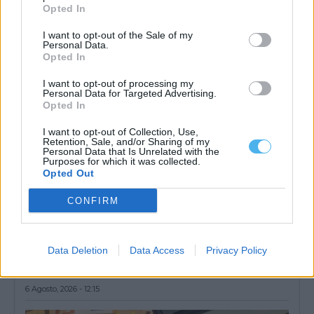
As Noites do Jardim regressam em agosto ao concelho de
Opted In
Mourão, com quatro espetáculos...
6 Agosto, 2026 - 14:24
I want to opt-out of the Sale of my
Personal Data.
Opted In
I want to opt-out of processing my
Personal Data for Targeted Advertising.
Opted In
I want to opt-out of Collection, Use,
Retention, Sale, and/or Sharing of my
Personal Data that Is Unrelated with the
Purposes for which it was collected.
Opted Out
CONFIRM
Instituto Cultural de Évora promove fichas pedagógicas
gratuitas sobre património e natureza
Data Deletion
Data Access
Privacy Policy
O Instituto Cultural de Évora (ICÉ) e o Repositório Pedagógico
promovem o Ciclo de...
6 Agosto, 2026 - 12:15