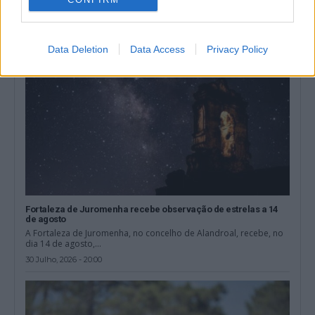
3 Agosto, 2026 - 18:30
Data Deletion
Data Access
Privacy Policy
Fortaleza de Juromenha recebe observação de estrelas a 14
de agosto
A Fortaleza de Juromenha, no concelho de Alandroal, recebe, no
dia 14 de agosto,...
30 Julho, 2026 - 20:00