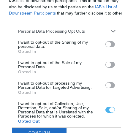
IAB’s list of downstream participants. This information may
also be disclosed by us to third parties on the
IAB’s List of
Alentejo é finalista dos Olive Travel & Taste Awards
Downstream Participants
that may further disclose it to other
O Alentejo foi selecionado como um dos quatro finalistas da
categoria «Sustainable Food Destination...
third parties.
5 Agosto, 2026 - 17:30
Personal Data Processing Opt Outs
I want to opt-out of the Sharing of my
personal data.
Opted In
I want to opt-out of the Sale of my
Personal Data.
Opted In
I want to opt-out of processing my
Personal Data for Targeted Advertising.
Opted In
I want to opt-out of Collection, Use,
Retention, Sale, and/or Sharing of my
Personal Data that Is Unrelated with the
Mau tempo: Praia fluvial do Alamal com cerca de 325 mil euros
Purposes for which it was collected.
do Programa Crescer com o Turismo
Opted Out
A Câmara de Gavião vai receber cerca de 325 mil euros do
Programa Crescer...
CONFIRM