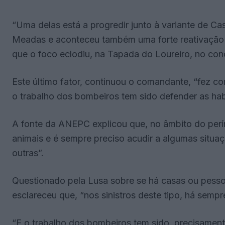
“Uma delas está a progredir junto à variante de Ca
Meadas e aconteceu também uma forte reativação n
que o foco eclodiu, na Tapada do Loureiro, no conc
Este último fator, continuou o comandante, “fez com
o trabalho dos bombeiros tem sido defender as hab
A fonte da ANEPC explicou que, no âmbito do perí
animais e é sempre preciso acudir a algumas situ
outras”.
Questionado pela Lusa sobre se há casas ou pess
esclareceu que, “nos sinistros deste tipo, há sempr
“E o trabalho dos bombeiros tem sido, precisament