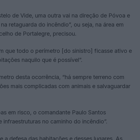
stelo de Vide, uma outra vai na direção de Póvoa e
a retaguarda do incêndio”, ou seja, na área em
elho de Portalegre, precisou.
 que todo o perímetro [do sinistro] ficasse ativo e
itações naquilo que é possível”.
metro desta ocorrência, “há sempre terreno com
ações mais complicadas com animais e salvaguardar
oas em risco, o comandante Paulo Santos
e infraestruturas no caminho do incêndio”.
e a defesa das habitações e desses lugares. As