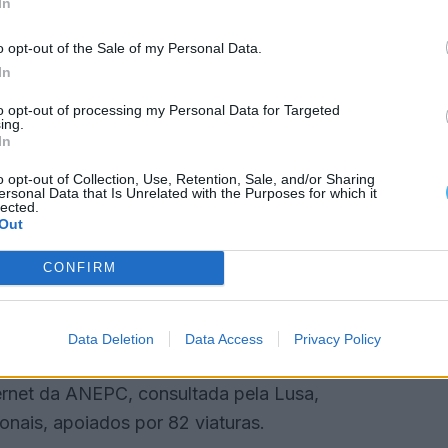
In
o opt-out of the Sale of my Personal Data.
mas “ficou aqui na serra, numa zona muito sensível
In
 ao espaço urbano”, destacou.
to opt-out of processing my Personal Data for Targeted
ing.
têm os meios posicionados” e o fogo “não entrou na
In
 explicando que houve uma situação mais complicada
o opt-out of Collection, Use, Retention, Sale, and/or Sharing
ersonal Data that Is Unrelated with the Purposes for which it
combustíveis, mas foi resolvida.
lected.
Out
 indicou à Lusa que, devido ao fogo, estão
CONFIRM
stelo de Vide e Carreiras (no concelho de
astelo de Vide, a Estrada Municipal 523 (EM523),
re Castelo de Vide e Póvoa e Meadas.
Data Deletion
Data Access
Privacy Policy
ernet da ANEPC, consultada pela Lusa,
nais, apoiados por 82 viaturas.