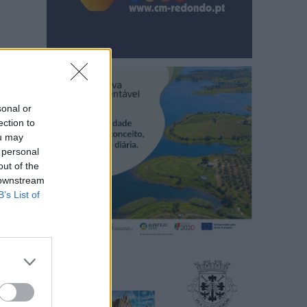
sonal or
ection to
ou may
 personal
out of the
 downstream
B’s List of