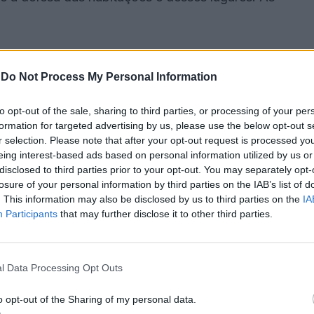
 combate, a fonte referiu que, às 17:20, “um
ortalegre, como ferido ligeiro”, mas não soube
-
Do Not Process My Personal Information
to opt-out of the sale, sharing to third parties, or processing of your per
formation for targeted advertising by us, please use the below opt-out s
às 14:01, tendo eclodido numa zona de mato na
r selection. Please note that after your opt-out request is processed y
 Carreiras, no concelho de Portalegre, segundo o
eing interest-based ads based on personal information utilized by us or
disclosed to third parties prior to your opt-out. You may separately opt-
vil do Alto Alentejo.
losure of your personal information by third parties on the IAB’s list of
. This information may also be disclosed by us to third parties on the
IA
Câmara de Castelo de Vide, António Pita, indicou
Participants
that may further disclose it to other third parties.
erímetro urbano” daquela vila, mas naquele momento
l Data Processing Opt Outs
 Paulo e a Estrada Nacional 521 (EN521) e dirigiu-
o opt-out of the Sharing of my personal data.