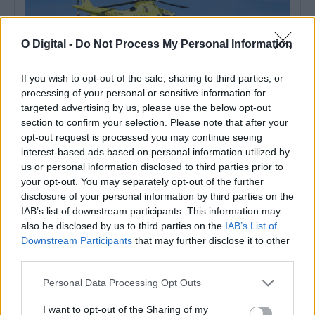
O Digital -
Do Not Process My Personal Information
If you wish to opt-out of the sale, sharing to third parties, or
processing of your personal or sensitive information for
targeted advertising by us, please use the below opt-out
section to confirm your selection. Please note that after your
Reguengos de Monsaraz: Despiste de trotinete provoca um
ferido grave
opt-out request is processed you may continue seeing
Um despiste de uma trotinete teve lugar ao começo da noite
interest-based ads based on personal information utilized by
desta sexta-feira, dia...
us or personal information disclosed to third parties prior to
8 Agosto, 2026 - 00:43
your opt-out. You may separately opt-out of the further
disclosure of your personal information by third parties on the
IAB’s list of downstream participants. This information may
also be disclosed by us to third parties on the
IAB’s List of
Downstream Participants
that may further disclose it to other
third parties.
Personal Data Processing Opt Outs
I want to opt-out of the Sharing of my