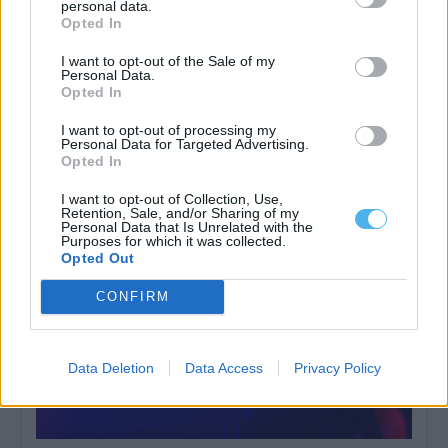
personal data.
Opted In
I want to opt-out of the Sale of my
Personal Data.
Opted In
ASAE encerra dois restaurantes e zona de refeições de centro
comercial em Évora
A Autoridade de Segurança Alimentar e Económica (ASAE)
I want to opt-out of processing my
determinou a suspensão da atividade de...
Personal Data for Targeted Advertising.
Opted In
8 Agosto, 2026 - 00:31
I want to opt-out of Collection, Use,
Retention, Sale, and/or Sharing of my
Personal Data that Is Unrelated with the
Purposes for which it was collected.
Opted Out
CONFIRM
Data Deletion
Data Access
Privacy Policy