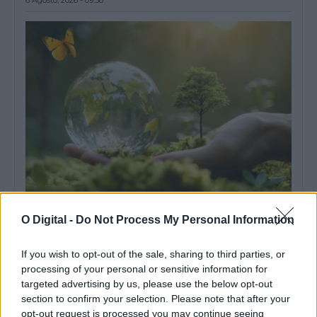
Entidades do Alentejo recebem 738,8 mil euros para projetos
em áreas protegidas
O Digital -
Do Not Process My Personal Information
Quatro entidades com ligação ao Alentejo vão receber um total
de 738,8 mil euros...
If you wish to opt-out of the sale, sharing to third parties, or
6 Agosto, 2026 - 09:49
processing of your personal or sensitive information for
targeted advertising by us, please use the below opt-out
section to confirm your selection. Please note that after your
opt-out request is processed you may continue seeing