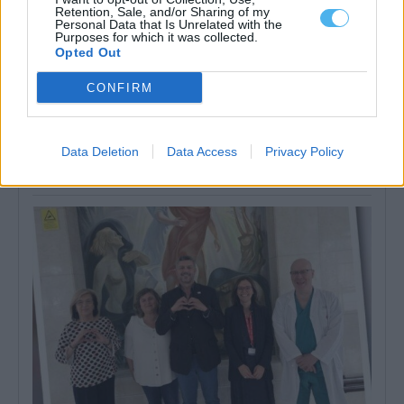
Retention, Sale, and/or Sharing of my
Personal Data that Is Unrelated with the
Purposes for which it was collected.
Opted Out
CONFIRM
EHT Portalegre cria curso de Gestão Hoteleira de Alojamento
em Alvito
A Escola de Hotelaria e Turismo de Portalegre (EHT Portalegre)
Data Deletion
Data Access
Privacy Policy
vai ministrar um novo...
5 Agosto, 2026 - 20:00