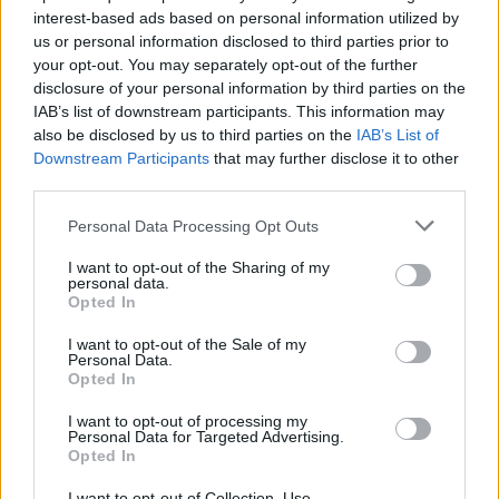
interest-based ads based on personal information utilized by
us or personal information disclosed to third parties prior to
your opt-out. You may separately opt-out of the further
disclosure of your personal information by third parties on the
IAB’s list of downstream participants. This information may
also be disclosed by us to third parties on the
IAB’s List of
Downstream Participants
that may further disclose it to other
third parties.
Personal Data Processing Opt Outs
Governo admite não saber como militar dispensado recebeu
arma em Portalegre
I want to opt-out of the Sharing of my
O secretário de Estado Adjunto e da Administração Interna, Paulo
personal data.
Simões Ribeiro, confirmou ao...
Opted In
5 Agosto, 2026 - 23:32
I want to opt-out of the Sale of my
Personal Data.
Opted In
I want to opt-out of processing my
Personal Data for Targeted Advertising.
Opted In
I want to opt-out of Collection, Use,