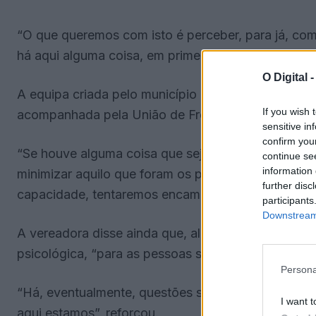
“O que queremos com isto é perceber, para já, co
há aqui alguma coisa, em primeira linha, que podemo
O Digital 
A equipa criada pelo município alentejano é constit
If you wish 
acompanhada pela União de Freguesias de Aljustre
sensitive in
confirm you
“Se houve alguma coisa que seja dentro do que é 
continue se
information 
minimizar aquilo que foram os prejuízos. E não s
further disc
capacidade, tentaremos encaminhar para quem direi
participants
Downstream 
A vereadora disse ainda que, além de “dar uma pal
psicológica, “para as pessoas sentirem que não es
Persona
“Há, eventualmente, questões sociais que podemos
I want t
aqui estamos”, reforçou.