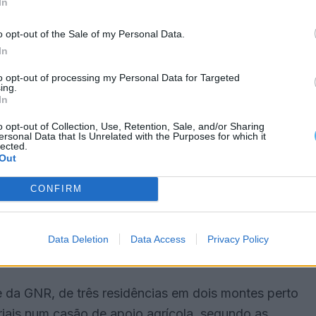
In
o opt-out of the Sale of my Personal Data.
o da tarde no concelho de Aljustrel, foi dado como
In
ontes da Proteção Civil.
to opt-out of processing my Personal Data for Targeted
ing.
rro, na zona de Messejana, e chegou a mobilizar
In
nsumindo também muita área de pasto.
o opt-out of Collection, Use, Retention, Sale, and/or Sharing
ersonal Data that Is Unrelated with the Purposes for which it
lected.
a noite, com o fogo ainda ativo, o presidente da
Out
s chamas já tinham consumido cerca de 1.000
CONFIRM
zação relativamente à área ardida, a vereadora
Data Deletion
Data Access
Privacy Policy
.
e da GNR, de três residências em dois montes perto
iais num casão de apoio agrícola, segundo as