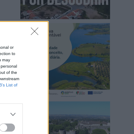
sonal or
ection to
ou may
 personal
out of the
 downstream
B’s List of