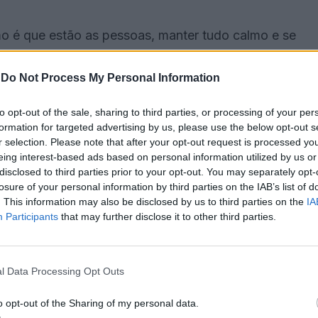
mo é que estão as pessoas, manter tudo calmo e se
s tentar solucionar”, disse.
-
Do Not Process My Personal Information
uída por técnicos de várias divisões da autarquia,
to opt-out of the sale, sharing to third parties, or processing of your per
l e Rio de Moinhos e pela GNR.
formation for targeted advertising by us, please use the below opt-out s
r selection. Please note that after your opt-out request is processed y
a nossa capacidade e competência, vamos tentar
eing interest-based ads based on personal information utilized by us or
disclosed to third parties prior to your opt-out. You may separately opt-
endo nossa competência ou não tendo essa
losure of your personal information by third parties on the IAB’s list of
to”, explicou Liliana Mendes.
. This information may also be disclosed by us to third parties on the
IA
Participants
that may further disclose it to other third parties.
avra”, a equipa irá também dar apoio na área
tão sozinhas”.
l Data Processing Opt Outs
 vir a minimizar e é também com esse objetivo que
o opt-out of the Sharing of my personal data.