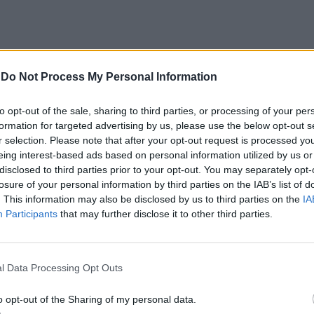
os
-
Do Not Process My Personal Information
çosa, Nuno Pinheiro, explicou que este foi o
to opt-out of the sale, sharing to third parties, or processing of your per
formation for targeted advertising by us, please use the below opt-out s
 voltou a sublinhar que a origem esteve relacionada
r selection. Please note that after your opt-out request is processed y
xou um apelo direto à população, alertando que
eing interest-based ads based on personal information utilized by us or
, estas continuam a conter brasas» e que a sua
disclosed to third parties prior to your opt-out. You may separately opt-
losure of your personal information by third parties on the IAB’s list of
omeadamente plásticos, «acaba por provocar
. This information may also be disclosed by us to third parties on the
IA
Participants
that may further disclose it to other third parties.
bilização de operacionais e meios que poderiam ter
 existem recipientes próprios para as cinzas junto
l Data Processing Opt Outs
, sempre que existam problemas com a capacidade
o opt-out of the Sharing of my personal data.
 à autarquia.