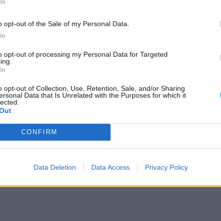
In
o opt-out of the Sale of my Personal Data.
In
Viçosa, Inácio Esperança, lamentou o incidente e
to opt-out of processing my Personal Data for Targeted
 contentores subterrâneos. O autarca explicou que
ing.
In
ignificativo para o município, sublinhando que
o opt-out of Collection, Use, Retention, Sale, and/or Sharing
juízo é de todos, porque o dinheiro sai do bolso
ersonal Data that Is Unrelated with the Purposes for which it
lected.
Out
 esteja cheio, existem outros pontos na vila onde é
CONFIRM
ndo uma deslocação curta. O presidente da câmara
ndo que comuniquem à autarquia sempre que
Data Deletion
Data Access
Privacy Policy
 dar resposta atempada.