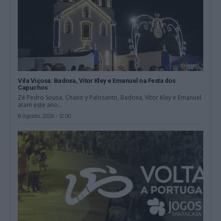
Vila Viçosa: Badoxa, Vitor Kley e Emanuel na Festa dos
Capuchos
Zé Pedro Sousa, Chaito y Palosanto, Badoxa, Vítor Kley e Emanuel
atam este ano...
8 Agosto, 2026 - 12:00