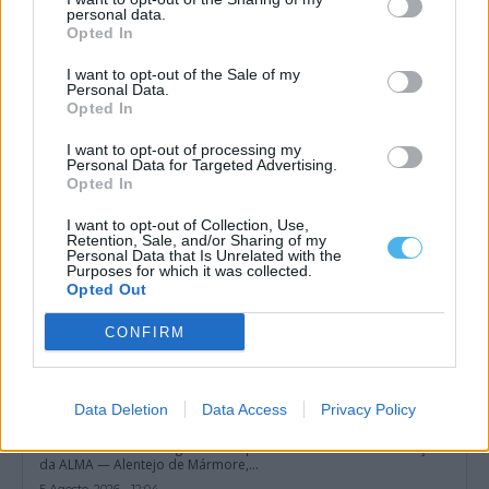
receber» a Grande Área de Acolhimento Empresarial do
personal data.
Alentejo
Opted In
A Zona dos Mármores e Alqueva «tem todas as condições para
receber» a Grande...
I want to opt-out of the Sale of my
Personal Data.
5 Agosto, 2026 - 17:10
Opted In
I want to opt-out of processing my
Personal Data for Targeted Advertising.
Opted In
I want to opt-out of Collection, Use,
Retention, Sale, and/or Sharing of my
Personal Data that Is Unrelated with the
Purposes for which it was collected.
Opted Out
CONFIRM
Data Deletion
Data Access
Privacy Policy
Nova associação quer dar uma voz comum ao mármore
alentejano
Um comunicado divulgado esta quarta-feira confirmou a criação
da ALMA — Alentejo de Mármore,...