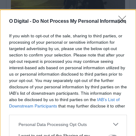
O Digital -
Do Not Process My Personal Information
Volta: Etapa mais longa com final em Elvas é a última talhada
para sprinters
O pelotão da 87.ª Volta a Portugal em bicicleta cumpre hoje a
If you wish to opt-out of the sale, sharing to third parties, or
mais longa...
processing of your personal or sensitive information for
8 Agosto, 2026 - 08:51
targeted advertising by us, please use the below opt-out
section to confirm your selection. Please note that after your
opt-out request is processed you may continue seeing
interest-based ads based on personal information utilized by
us or personal information disclosed to third parties prior to
your opt-out. You may separately opt-out of the further
disclosure of your personal information by third parties on the
IAB’s list of downstream participants. This information may
also be disclosed by us to third parties on the
IAB’s List of
Downstream Participants
that may further disclose it to other
third parties.
Personal Data Processing Opt Outs
Zona dos Mármores e Alqueva «tem todas as condições para
I want to opt-out of the Sharing of my