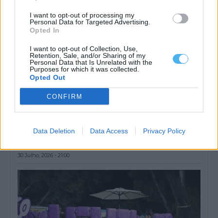
I want to opt-out of processing my
Personal Data for Targeted Advertising.
Opted In
I want to opt-out of Collection, Use,
Retention, Sale, and/or Sharing of my
Personal Data that Is Unrelated with the
Purposes for which it was collected.
Opted Out
CONFIRM
Mora investe mais de 35 mil euros na construção do Ecocentro
de Pavia
Data Deletion
Data Access
Privacy Policy
O Município de Mora iniciou a construção do Ecocentro de Pavia,
uma empreitada que...
30 Julho, 2026 - 21:00