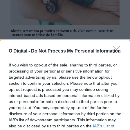
Alentejo termina primeiro semestre de 2026 com quase 95 mil
utentes sem médico de família
O Alentejo terminou o primeiro semestre de 2026 com 94.908
utentes sem médico de...
O Digital -
Do Not Process My Personal Information
3 Agosto, 2026 - 18:00
If you wish to opt-out of the sale, sharing to third parties, or
processing of your personal or sensitive information for
targeted advertising by us, please use the below opt-out
section to confirm your selection. Please note that after your
opt-out request is processed you may continue seeing
interest-based ads based on personal information utilized by
us or personal information disclosed to third parties prior to
your opt-out. You may separately opt-out of the further
disclosure of your personal information by third parties on the
IAB’s list of downstream participants. This information may
also be disclosed by us to third parties on the
IAB’s List of