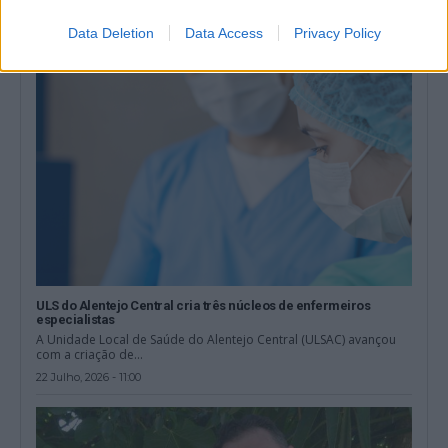
30 Julho, 2026 - 16:00
Data Deletion
Data Access
Privacy Policy
ULS do Alentejo Central cria três núcleos de enfermeiros
especialistas
A Unidade Local de Saúde do Alentejo Central (ULSAC) avançou
com a criação de...
22 Julho, 2026 - 11:00