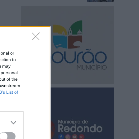
sonal or
ection to
ou may
 personal
out of the
 downstream
B’s List of