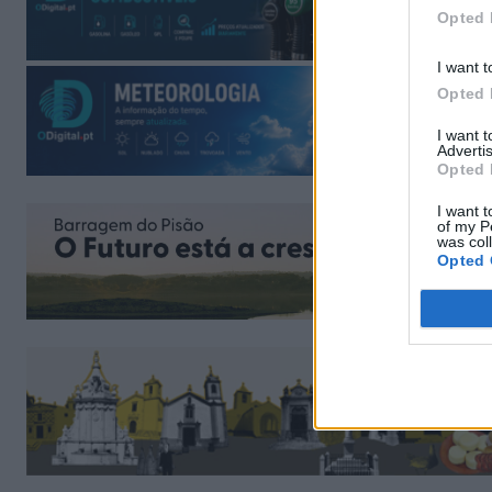
Opted 
I want t
Opted 
I want 
Advertis
Opted 
I want t
of my P
was col
Opted 