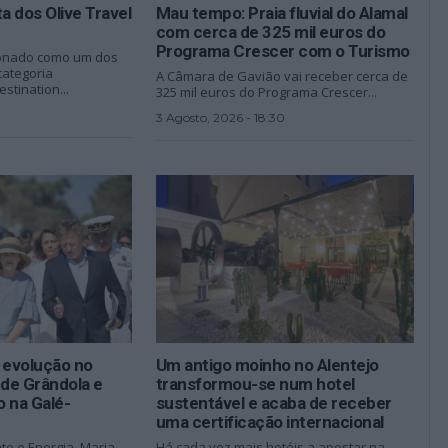
ta dos Olive Travel
Mau tempo: Praia fluvial do Alamal
com cerca de 325 mil euros do
Programa Crescer com o Turismo
cionado como um dos
categoria
A Câmara de Gavião vai receber cerca de
stination...
325 mil euros do Programa Crescer...
0
3 Agosto, 2026 - 18:30
 evolução no
Um antigo moinho no Alentejo
 de Grândola e
transformou-se num hotel
 na Galé-
sustentável e acaba de receber
uma certificação internacional
te e Energia, Maria
Há cada vez mais hotéis a apostar na