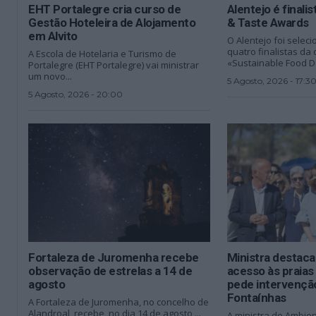
EHT Portalegre cria curso de
Alentejo é finalis
Gestão Hoteleira de Alojamento
& Taste Awards
em Alvito
O Alentejo foi sele
quatro finalistas da 
A Escola de Hotelaria e Turismo de
«Sustainable Food De
Portalegre (EHT Portalegre) vai ministrar
um novo...
5 Agosto, 2026 - 17:3
5 Agosto, 2026 - 20:00
Fortaleza de Juromenha recebe
Ministra destaca
observação de estrelas a 14 de
acesso às praias
agosto
pede intervenção
Fontaínhas
A Fortaleza de Juromenha, no concelho de
Alandroal, recebe, no dia 14 de agosto,...
A ministra do Ambien