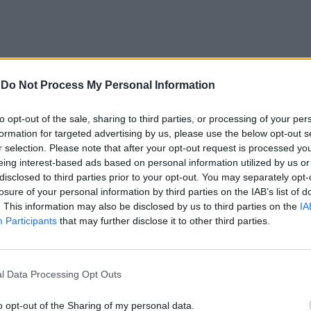
Hotel, Penha Longa Hotel Golf Resort, Sheraton
-
Do Not Process My Personal Information
Cliffs Luxury Collection Resort Algarve, W Algarve
entos vão proporcionar experiências exclusivas aos
to opt-out of the sale, sharing to third parties, or processing of your per
formation for targeted advertising by us, please use the below opt-out s
cia das relações construídas ao longo dos anos.
r selection. Please note that after your opt-out request is processed y
eing interest-based ads based on personal information utilized by us or
Lisbon Marriott Hotel, afirma que esta é uma
disclosed to third parties prior to your opt-out. You may separately opt-
losure of your personal information by third parties on the IAB’s list of
clientes e fortalecer a conexão de uma maneira mais
. This information may also be disclosed by us to third parties on the
IA
Participants
that may further disclose it to other third parties.
l Data Processing Opt Outs
o opt-out of the Sharing of my personal data.