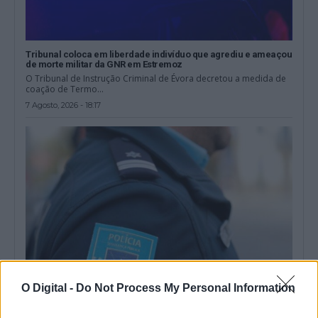
Tribunal coloca em liberdade indivíduo que agrediu e ameaçou
de morte militar da GNR em Estremoz
O Tribunal de Instrução Criminal de Évora decretou a medida de
coação de Termo...
7 Agosto, 2026 - 18:17
O Digital -
Do Not Process My Personal Information
PSP detém dois homens em Elvas por posse de armas proibidas