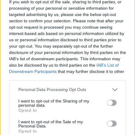
If you wish to opt-out of the sale, sharing to third parties, or
O Comando Distrital da PSP de Portalegre deteve dois homens,
processing of your personal or sensitive information for
em Elvas, por posse...
targeted advertising by us, please use the below opt-out
7 Agosto, 2026 - 15:26
section to confirm your selection. Please note that after your
opt-out request is processed you may continue seeing
interest-based ads based on personal information utilized by
us or personal information disclosed to third parties prior to
your opt-out. You may separately opt-out of the further
disclosure of your personal information by third parties on the
IAB’s list of downstream participants. This information may
also be disclosed by us to third parties on the
IAB’s List of
Downstream Participants
that may further disclose it to other
third parties.
Personal Data Processing Opt Outs
I want to opt-out of the Sharing of my
Militar da GNR ferido e ameaçado de morte durante desacatos
personal data.
em Estremoz
Opted In
Um militar da Guarda Nacional Republicana sofreu ferimentos
ligeiros durante os desacatos registados ao...
I want to opt-out of the Sale of my
7 Agosto, 2026 - 08:37
Personal Data.
Opted In