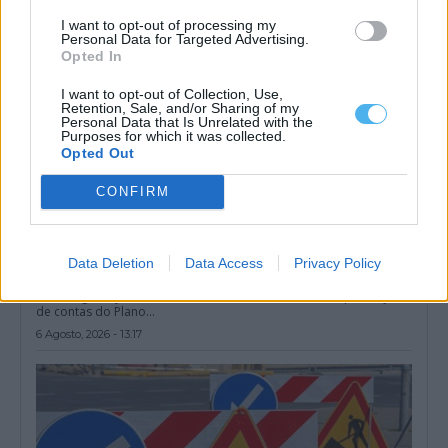
I want to opt-out of processing my
Personal Data for Targeted Advertising.
Opted In
I want to opt-out of Collection, Use,
Retention, Sale, and/or Sharing of my
Personal Data that Is Unrelated with the
Purposes for which it was collected.
Opted Out
CONFIRM
Data Deletion
Data Access
Privacy Policy
PS quer explicações do Governo sobre plano de cogestão do
Parque da Serra de São Mamede
O PS exigiu hoje esclarecimentos do Governo sobre a prestação
de contas do Plano...
6 Agosto, 2026 - 13:17