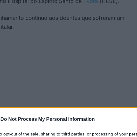
o Hospital do Espírito Santo de
Évora
(HESE).
panhamento contínuo aos doentes que sofreram um
talar.
-
Do Not Process My Personal Information
cial, através de contacto telefónico, permitindo à
a dos utentes, reforçar a adesão terapêutica e
to opt-out of the sale, sharing to third parties, or processing of your per