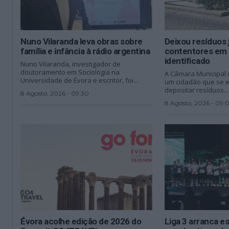
Nuno Vilaranda leva obras sobre
Deixou resíduos 
família e infância à rádio argentina
contentores em 
identificado
Nuno Vilaranda, investigador de
doutoramento em Sociologia na
A Câmara Municipal d
Universidade de Évora e escritor, foi...
um cidadão que se 
depositar resíduos...
8 Agosto, 2026 - 09:30
8 Agosto, 2026 - 09:
Évora acolhe edição de 2026 do
Liga 3 arranca e