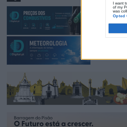
I want t
of my P
was col
Opted 