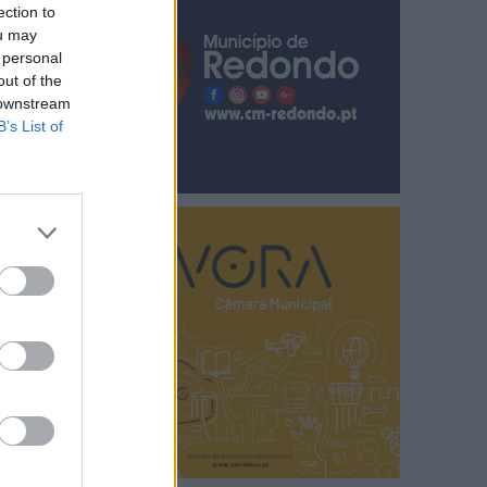
ection to
ou may
 personal
out of the
 downstream
B’s List of