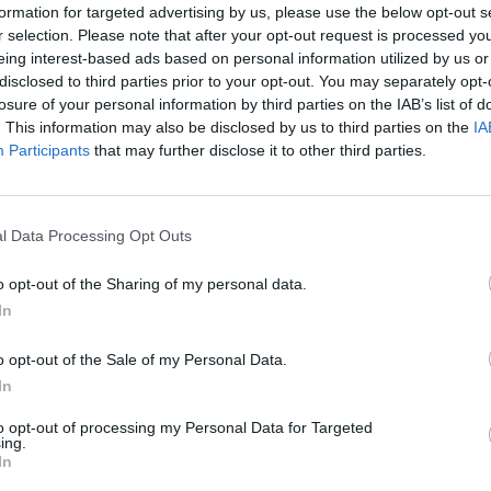
e a consulta, serão aplicadas escalas funcionais e
formation for targeted advertising by us, please use the below opt-out s
r selection. Please note that after your opt-out request is processed y
AVC) para avaliar o cumprimento do plano de
eing interest-based ads based on personal information utilized by us or
disclosed to third parties prior to your opt-out. You may separately opt-
losure of your personal information by third parties on the IAB’s list of
. This information may also be disclosed by us to third parties on the
IA
mplementação da consulta, refere que «após a alta
Participants
that may further disclose it to other third parties.
o para verificar o cumprimento do plano de
complicações e ativar os mecanismos de resposta
erão contactados através de um número de
l Data Processing Opt Outs
 diretamente com a equipa de enfermagem.
o opt-out of the Sharing of my personal data.
In
para promover a literacia em saúde, melhorar o
idado dos doentes. Segundo a ULS do Alentejo
o opt-out of the Sale of my Personal Data.
mpanhamento dos utentes sem necessidade de
In
to opt-out of processing my Personal Data for Targeted
ing.
In