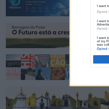
I want t
Opted 
I want 
Advertis
Opted 
I want t
of my P
was col
Opted 