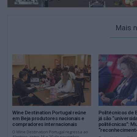
Mais n
Wine Destination Portugal reúne
Politécnicos de 
em Beja produtores nacionais e
já são “universi
compradores internacionais
politécnicas”: M
“reconhecimento
O Wine Destination Portugal regressa ao
Alentejo, entre 16 e 20 de novembro,