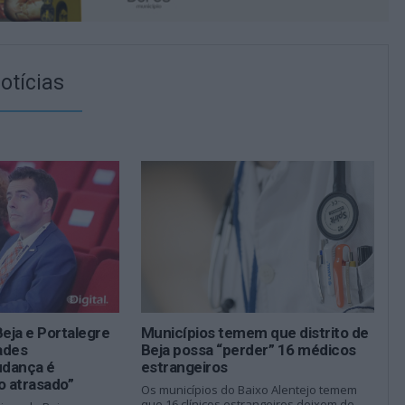
otícias
Beja e Portalegre
Municípios temem que distrito de
dades
Beja possa “perder” 16 médicos
udança é
estrangeiros
 atrasado”
Os municípios do Baixo Alentejo temem
que 16 clínicos estrangeiros deixem de