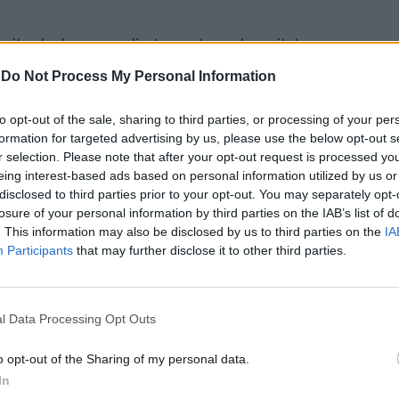
te deslocar-se diretamente ao hospital,
4, através do número 808 24 24 24, ou o número
-
Do Not Process My Personal Information
e. Estas linhas garantirão a orientação adequada
to opt-out of the sale, sharing to third parties, or processing of your per
formation for targeted advertising by us, please use the below opt-out s
r selection. Please note that after your opt-out request is processed y
e Moura continuam a funcionar sem restrições,
eing interest-based ads based on personal information utilized by us or
disclosed to third parties prior to your opt-out. You may separately opt-
ião.
losure of your personal information by third parties on the IAB’s list of
. This information may also be disclosed by us to third parties on the
IA
Participants
that may further disclose it to other third parties.
l Data Processing Opt Outs
o opt-out of the Sharing of my personal data.
In