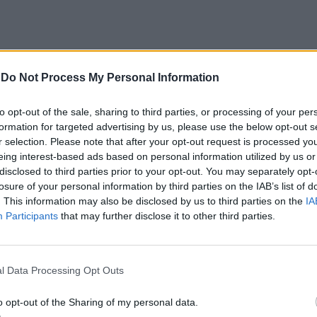
-
Do Not Process My Personal Information
to opt-out of the sale, sharing to third parties, or processing of your per
formation for targeted advertising by us, please use the below opt-out s
ara a conclusão da empreitada está definido para
r selection. Please note that after your opt-out request is processed y
eing interest-based ads based on personal information utilized by us or
nistração é antecipar esse calendário.
disclosed to third parties prior to your opt-out. You may separately opt-
losure of your personal information by third parties on the IAB’s list of
 a obra concluída», afirmou, explicando que, após
. This information may also be disclosed by us to third parties on the
IA
Participants
that may further disclose it to other third parties.
ra testes e procedimentos legais.
s para fazer testes e licenciamentos, enfim, tudo
l Data Processing Opt Outs
o como o compromisso assumido internamente e
o opt-out of the Sharing of my personal data.