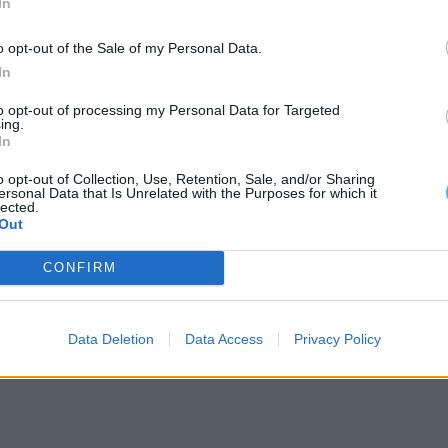
In
 projeto
o opt-out of the Sale of my Personal Data.
In
 do hospital implica intervenções complementares
raestruturas.
to opt-out of processing my Personal Data for Targeted
ing.
In
e vai haver mais alguns buracos porque vai ter que
o opt-out of Collection, Use, Retention, Sale, and/or Sharing
ue ser feitas pela cidade», afirmou, sublinhando que
ersonal Data that Is Unrelated with the Purposes for which it
lected.
o.
Out
CONFIRM
egurado apoio financeiro ao município para
Data Deletion
Data Access
Privacy Policy
 necessários para poder avançar com todas as