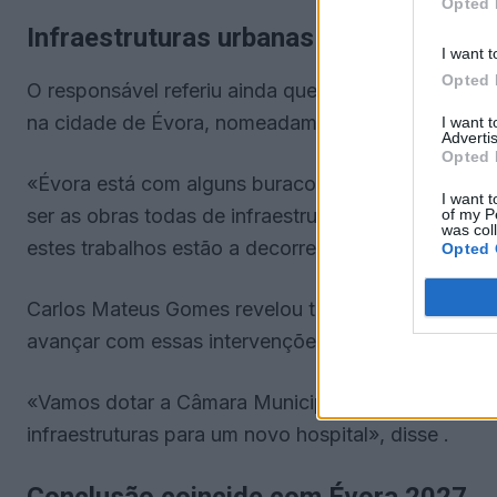
Opted 
Infraestruturas urbanas acompanham o
I want t
Opted 
O responsável referiu ainda que o desenvolvimento
na cidade de Évora, nomeadamente ao nível das inf
I want 
Advertis
Opted 
«Évora está com alguns buracos, mas provavelment
I want t
ser as obras todas de infraestruturas que vão ter q
of my P
was col
estes trabalhos estão a decorrer dentro do planead
Opted 
Carlos Mateus Gomes revelou também que será ass
avançar com essas intervenções.
«Vamos dotar a Câmara Municipal com os recursos
infraestruturas para um novo hospital», disse .
Conclusão coincide com Évora 2027