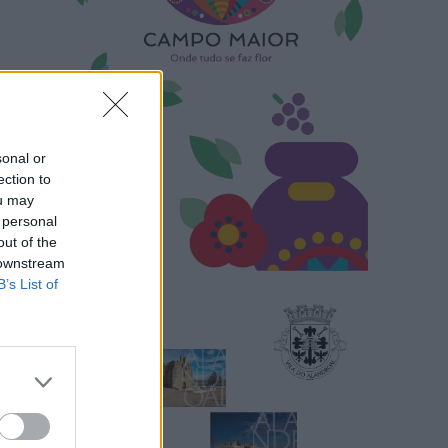
sonal or
ection to
ou may
 personal
out of the
 downstream
B’s List of