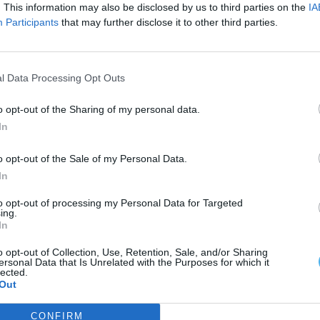
. This information may also be disclosed by us to third parties on the
IA
Participants
that may further disclose it to other third parties.
teção Civil do Alto Alentejo indicou que o alerta
l Data Processing Opt Outs
os bombeiros de Elvas, da PSP e da E-Redes,
o opt-out of the Sharing of my personal data.
ncia de Suporte Imediato de Vida, de Elvas.
In
o opt-out of the Sale of my Personal Data.
In
to opt-out of processing my Personal Data for Targeted
ing.
In
o opt-out of Collection, Use, Retention, Sale, and/or Sharing
ersonal Data that Is Unrelated with the Purposes for which it
lected.
Out
CONFIRM