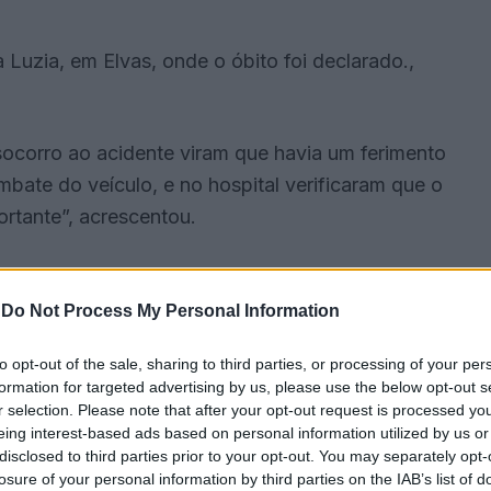
Luzia, em Elvas, onde o óbito foi declarado.,
ocorro ao acidente viram que havia um ferimento
mbate do veículo, e no hospital verificaram que o
rtante”, acrescentou.
 vítima teria estado envolvida numa desavença com
 fugiu “numa viatura ligeira de passageiros”.
-
Do Not Process My Personal Information
to opt-out of the sale, sharing to third parties, or processing of your per
ento provocado pelo objeto cortante”, acrescentou.
formation for targeted advertising by us, please use the below opt-out s
r selection. Please note that after your opt-out request is processed y
inha sido capturado.
eing interest-based ads based on personal information utilized by us or
disclosed to third parties prior to your opt-out. You may separately opt-
losure of your personal information by third parties on the IAB’s list of
tigar o caso.