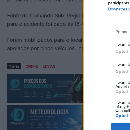
participants
Downstream 
Fonte do Comando Sub-Regional de Emergência e Pro
para o acidente foi dado às 18:46.
Persona
Foram mobilizados para o local 12 operacionais d
I want t
apoiados por cinco veículos, incluindo uma ambulâ
Opted 
I want t
Tags
CRIME
ELVAS
Opted 
I want 
Advertis
Opted 
I want t
of my P
was col
Opted 