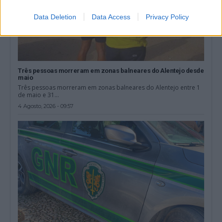
Data Deletion
Data Access
Privacy Policy
Três pessoas morreram em zonas balneares do Alentejo desde
maio
Três pessoas morreram em zonas balneares do Alentejo entre 1
de maio e 31...
4 Agosto, 2026 - 09:57