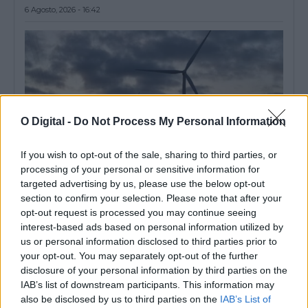
6 Agosto, 2026 - 16:42
O Digital -
Do Not Process My Personal Information
If you wish to opt-out of the sale, sharing to third parties, or
processing of your personal or sensitive information for
targeted advertising by us, please use the below opt-out
section to confirm your selection. Please note that after your
Parque Eólico do Sudoeste: Organização contesta projeto e
opt-out request is processed you may continue seeing
pede estudo dos impactos cumulativos
interest-based ads based on personal information utilized by
A RENOVAR Santiago do Cacém contesta o Parque Eólico do
us or personal information disclosed to third parties prior to
Sudoeste e exige uma...
your opt-out. You may separately opt-out of the further
6 Agosto, 2026 - 11:59
disclosure of your personal information by third parties on the
IAB’s list of downstream participants. This information may
also be disclosed by us to third parties on the
IAB’s List of