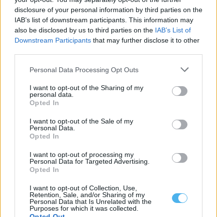
disclosure of your personal information by third parties on the
Tribunal coloca em liberdade indivíduo que agrediu e ameaçou
de morte militar da GNR em Estremoz
IAB’s list of downstream participants. This information may
O Tribunal de Instrução Criminal de Évora decretou a medida de
also be disclosed by us to third parties on the
IAB’s List of
coação de Termo...
Downstream Participants
that may further disclose it to other
7 Agosto, 2026 - 18:17
third parties.
Personal Data Processing Opt Outs
I want to opt-out of the Sharing of my
personal data.
Opted In
I want to opt-out of the Sale of my
Personal Data.
Opted In
I want to opt-out of processing my
Personal Data for Targeted Advertising.
Opted In
I want to opt-out of Collection, Use,
Volta: Santiago Mesa vence segunda etapa e Rui Oliveira
Retention, Sale, and/or Sharing of my
segura camisola amarela
Personal Data that Is Unrelated with the
O colombiano Santiago Mesa (Anicolor/Capicarn) venceu hoje a
Purposes for which it was collected.
segunda etapa da 87.ª Volta a...
Opted Out