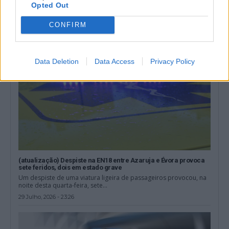
Opted Out
3 Agosto, 2026 - 12:56
CONFIRM
Data Deletion
Data Access
Privacy Policy
(atualização) Despiste na EN18 entre Azaruja e Évora provoca
sete feridos, dois em estado grave
Um despiste de uma viatura ligeira de passageiros provocou, na
noite desta quarta-feira, sete...
29 Julho, 2026 - 23:26