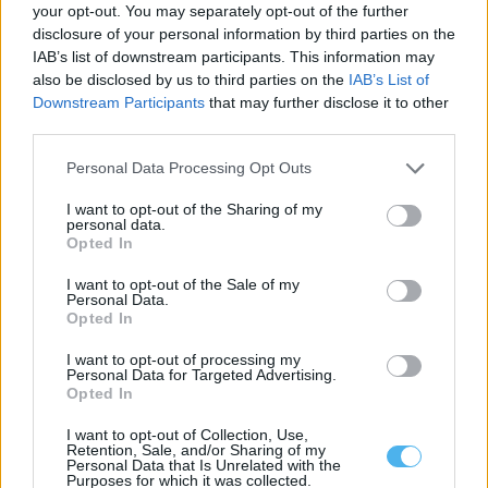
your opt-out. You may separately opt-out of the further
disclosure of your personal information by third parties on the
GNR deteve 13 pessoas e registou 59 acidentes numa semana
no distrito de Beja
IAB’s list of downstream participants. This information may
A Guarda Nacional Republicana (GNR) deteve 13 pessoas em
also be disclosed by us to third parties on the
IAB’s List of
flagrante delito e registou 59...
Downstream Participants
that may further disclose it to other
3 Agosto, 2026 - 14:06
third parties.
Personal Data Processing Opt Outs
I want to opt-out of the Sharing of my
personal data.
Opted In
I want to opt-out of the Sale of my
Personal Data.
Opted In
I want to opt-out of processing my
Personal Data for Targeted Advertising.
Opted In
PSP deteve três pessoas e registou 60 infrações rodoviárias no
I want to opt-out of Collection, Use,
distrito de Beja
Retention, Sale, and/or Sharing of my
Personal Data that Is Unrelated with the
O Comando Distrital de Beja da Polícia de Segurança Pública
Purposes for which it was collected.
deteve três pessoas entre...