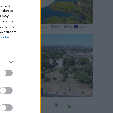
sonal or
ection to
ou may
 personal
out of the
 downstream
B’s List of