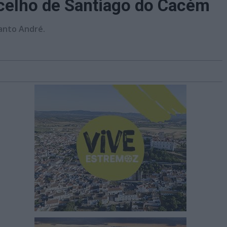
celho de Santiago do Cacém
anto André.