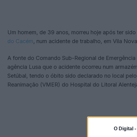
Um homem, de 39 anos, morreu hoje após ter sid
do Cacém
, num acidente de trabalho, em Vila Nov
A fonte do Comando Sub-Regional de Emergência e P
agência Lusa que o acidente ocorreu num armazém 
Setúbal, tendo o óbito sido declarado no local pe
Reanimação (VMER) do Hospital do Litoral Alentej
O Digital 