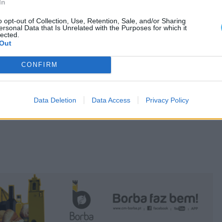
ado no Algarve, que foi posteriormente
In
o opt-out of Collection, Use, Retention, Sale, and/or Sharing
ersonal Data that Is Unrelated with the Purposes for which it
lected.
Out
OVA DE SANTO ANDRÉ
CONFIRM
Data Deletion
Data Access
Privacy Policy