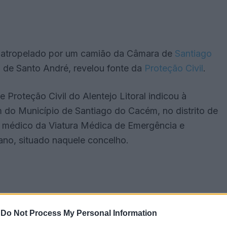
o atropelado por um camião da Câmara de
Santiago
a de Santo André, revelou fonte da
Proteção Civil
.
roteção Civil do Alentejo Litoral indicou à
do Município de Santiago do Cacém, no distrito de
lo médico da Viatura Médica de Emergência e
ano, situado naquele concelho.
-
Do Not Process My Personal Information