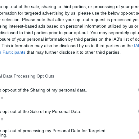
to opt-out of the sale, sharing to third parties, or processing of your per
formation for targeted advertising by us, please use the below opt-out s
r selection. Please note that after your opt-out request is processed y
eing interest-based ads based on personal information utilized by us or
disclosed to third parties prior to your opt-out. You may separately opt-
losure of your personal information by third parties on the IAB’s list of
l, adiantou a mesma fonte.
. This information may also be disclosed by us to third parties on the
IA
Participants
that may further disclose it to other third parties.
i dado às 13:59, segundo o comando sub-regional.
l Data Processing Opt Outs
foi contactada para averiguar as circunstâncias
o opt-out of the Sharing of my personal data.
In
poiados por nove veículos, dos bombeiros de Santo
o opt-out of the Sale of my Personal Data.
ca (INEM) – que também acionou uma equipa de
In
teção Civil.
to opt-out of processing my Personal Data for Targeted
ing.