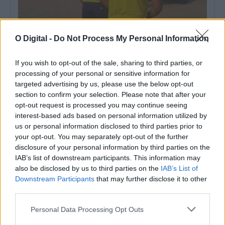
O Digital -
Do Not Process My Personal Information
Três pessoas morreram em zonas balneares do Alentejo desde
maio
If you wish to opt-out of the sale, sharing to third parties, or
Três pessoas morreram em zonas balneares do Alentejo entre 1
processing of your personal or sensitive information for
de maio e 31...
targeted advertising by us, please use the below opt-out
4 Agosto, 2026 - 09:57
section to confirm your selection. Please note that after your
opt-out request is processed you may continue seeing
interest-based ads based on personal information utilized by
us or personal information disclosed to third parties prior to
your opt-out. You may separately opt-out of the further
disclosure of your personal information by third parties on the
IAB’s list of downstream participants. This information may
also be disclosed by us to third parties on the
IAB’s List of
Downstream Participants
that may further disclose it to other
third parties.
Personal Data Processing Opt Outs