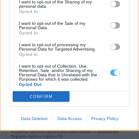
I want to opt-out of the Sharing of my
personal data.
Professora e escritora de Ferreira do Alentejo lança novo livro
Opted In
de poesia e recebe distinção internacional
A professora e escritora Maria Isabel da Cruz Montes, residente
em Ferreira do Alentejo,...
I want to opt-out of the Sale of my
Personal Data.
3 Agosto, 2026 - 14:30
Opted In
I want to opt-out of processing my
Personal Data for Targeted Advertising.
Opted In
I want to opt-out of Collection, Use,
Retention, Sale, and/or Sharing of my
Personal Data that Is Unrelated with the
Purposes for which it was collected.
Opted Out
CONFIRM
Data Deletion
Data Access
Privacy Policy
GNR deteve 13 pessoas e registou 59 acidentes numa semana
no distrito de Beja
A Guarda Nacional Republicana (GNR) deteve 13 pessoas em
flagrante delito e registou 59...