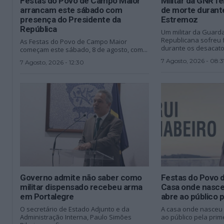
Festas do Povo de Campo Maior
Militar da GNR f
arrancam este sábado com
de morte durant
presença do Presidente da
Estremoz
República
Um militar da Guard
Republicana sofreu f
As Festas do Povo de Campo Maior
durante os desacatos
começam este sábado, 8 de agosto, com...
7 Agosto, 2026 - 08:3
7 Agosto, 2026 - 12:30
Governo admite não saber como
Festas do Povo 
militar dispensado recebeu arma
Casa onde nasce
em Portalegre
abre ao público p
O secretário de Estado Adjunto e da
A casa onde nasceu R
Administração Interna, Paulo Simões
ao público pela prime