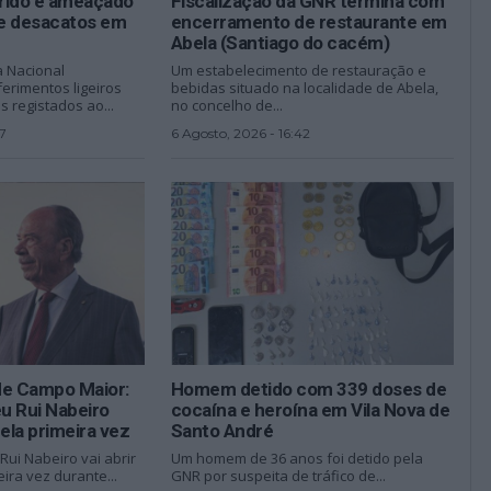
erido e ameaçado
Fiscalização da GNR termina com
e desacatos em
encerramento de restaurante em
Abela (Santiago do cacém)
a Nacional
Um estabelecimento de restauração e
erimentos ligeiros
bebidas situado na localidade de Abela,
 registados ao...
no concelho de...
7
6 Agosto, 2026 - 16:42
de Campo Maior:
Homem detido com 339 doses de
u Rui Nabeiro
cocaína e heroína em Vila Nova de
ela primeira vez
Santo André
ui Nabeiro vai abrir
Um homem de 36 anos foi detido pela
ira vez durante...
GNR por suspeita de tráfico de...