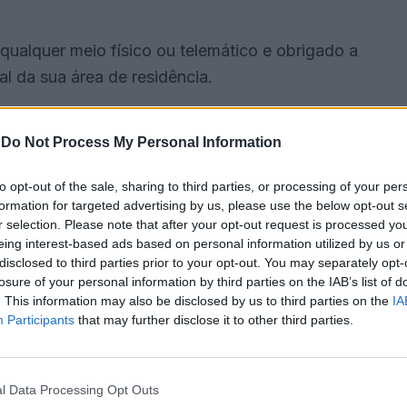
qualquer meio físico ou telemático e obrigado a
l da sua área de residência.
pendência de estupefacientes, em instituição ou
-
Do Not Process My Personal Information
 necessário para assegurar a eficácia do
to opt-out of the sale, sharing to third parties, or processing of your per
formation for targeted advertising by us, please use the below opt-out s
r selection. Please note that after your opt-out request is processed y
 do Núcleo de Investigação e de Apoio a Vítimas
eing interest-based ads based on personal information utilized by us or
rtalegre da Guarda Nacional Republicana.
disclosed to third parties prior to your opt-out. You may separately opt-
losure of your personal information by third parties on the IAB’s list of
. This information may also be disclosed by us to third parties on the
IA
 “exercia violência psicológica e física contra a
Participants
that may further disclose it to other third parties.
ado cumprimento a um mandado de detenção” que
l Data Processing Opt Outs