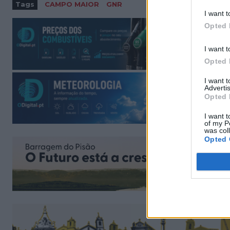
Tags
CAMPO MAIOR
GNR
I want t
Opted 
I want t
Opted 
I want 
Advertis
Opted 
I want t
of my P
was col
Opted 