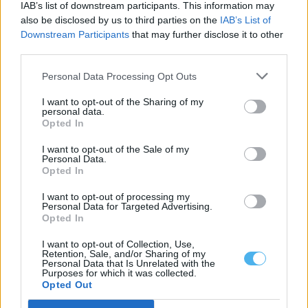
IAB’s list of downstream participants. This information may
Instituto Cultural de Évora promove fichas pedagógicas
also be disclosed by us to third parties on the
IAB’s List of
gratuitas sobre património e natureza
Downstream Participants
that may further disclose it to other
O Instituto Cultural de Évora (ICÉ) e o Repositório Pedagógico
third parties.
promovem o Ciclo de...
6 Agosto, 2026 - 12:15
Personal Data Processing Opt Outs
I want to opt-out of the Sharing of my
personal data.
Opted In
I want to opt-out of the Sale of my
Personal Data.
Opted In
I want to opt-out of processing my
Personal Data for Targeted Advertising.
Opted In
I want to opt-out of Collection, Use,
Retention, Sale, and/or Sharing of my
Personal Data that Is Unrelated with the
Homem procurado na Moldova por tráfico de seres humanos
Purposes for which it was collected.
detido em Reguengos de Monsaraz
Opted Out
Um homem de 31 anos foi detido pela PSP em Reguengos de
Monsaraz em...