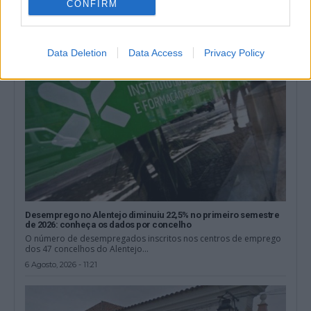
CONFIRM
6 Agosto, 2026 - 11:33
Data Deletion
Data Access
Privacy Policy
Desemprego no Alentejo diminuiu 22,5% no primeiro semestre
de 2026: conheça os dados por concelho
O número de desempregados inscritos nos centros de emprego
dos 47 concelhos do Alentejo...
6 Agosto, 2026 - 11:21