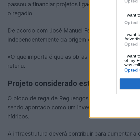
Opted 
passou a financiar projetos ligados a painéis fotov
o regadio.
I want t
Opted 
De acordo com José Manuel Fernandes, esta soluçã
I want 
Advertis
independentemente da origem dos fundos.
Opted 
I want t
«O que importa é que as obras se façam. Os agricu
of my P
was col
referiu.
Opted 
Projeto considerado estruturante para o
O bloco de rega de Reguengos de Monsaraz integra 
sendo apontado como um investimento com impacto
hídricos.
A infraestrutura deverá contribuir para aumentar a