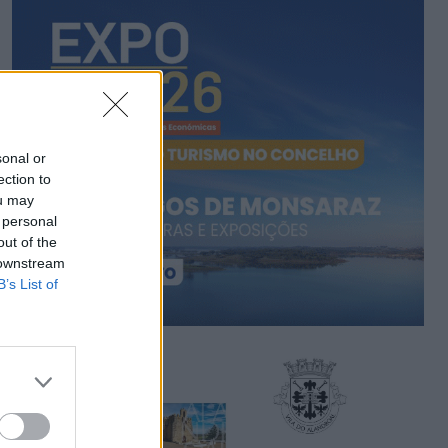
sonal or
ection to
ou may
 personal
out of the
 downstream
B’s List of