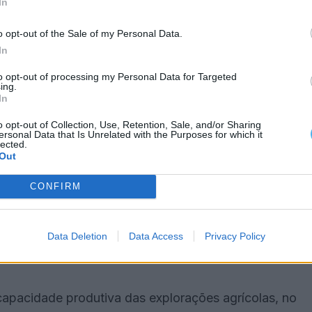
In
oltaicos, permitindo redirecionar outras verbas para
o opt-out of the Sale of my Personal Data.
In
o financeira garante a continuidade do projeto,
to opt-out of processing my Personal Data for Targeted
ing.
In
o opt-out of Collection, Use, Retention, Sale, and/or Sharing
ltores querem é que as obras se concretizem»,
ersonal Data that Is Unrelated with the Purposes for which it
lected.
Out
 território
CONFIRM
a estratégia de reforço do regadio no Alentejo,
Data Deletion
Data Access
Privacy Policy
 na atividade agrícola e na gestão dos recursos
 capacidade produtiva das explorações agrícolas, no