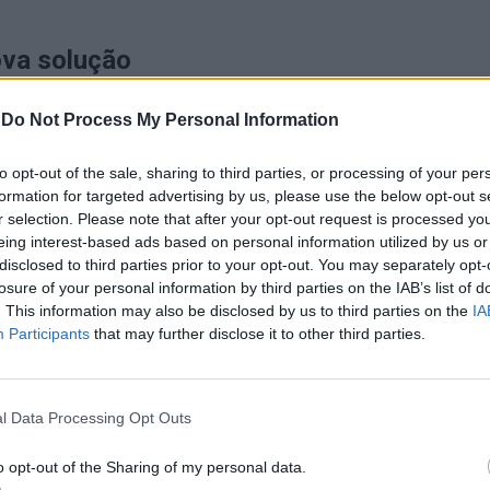
ova solução
e rega foi reconfigurado, passando a ser
-
Do Not Process My Personal Information
ós uma alteração da fonte inicialmente prevista.
to opt-out of the sale, sharing to third parties, or processing of your per
formation for targeted advertising by us, please use the below opt-out s
o dos recursos por mais de um ano e, neste caso, os
r selection. Please note that after your opt-out request is processed y
eing interest-based ads based on personal information utilized by us or
disclosed to third parties prior to your opt-out. You may separately opt-
losure of your personal information by third parties on the IAB’s list of
e uma reprogramação de fundos, libertando verbas
. This information may also be disclosed by us to third parties on the
IA
nomeadamente na área da energia, para aplicação
Participants
that may further disclose it to other third parties.
nço da obra
l Data Processing Opt Outs
o opt-out of the Sharing of my personal data.
 do Plano de Recuperação e Resiliência (PRR), que