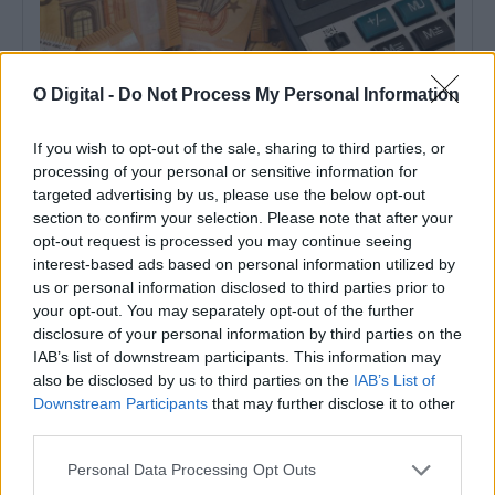
O Digital -
Do Not Process My Personal Information
If you wish to opt-out of the sale, sharing to third parties, or
processing of your personal or sensitive information for
targeted advertising by us, please use the below opt-out
section to confirm your selection. Please note that after your
Alentejo 2030 disponibiliza 5,3M€ para recuperação de
opt-out request is processed you may continue seeing
património histórico
interest-based ads based on personal information utilized by
O programa Alentejo 2030 tem abertas candidaturas para apoiar
investimentos de valorização cultural e...
us or personal information disclosed to third parties prior to
4 Agosto, 2026 - 23:02
your opt-out. You may separately opt-out of the further
disclosure of your personal information by third parties on the
IAB’s list of downstream participants. This information may
also be disclosed by us to third parties on the
IAB’s List of
Downstream Participants
that may further disclose it to other
third parties.
Personal Data Processing Opt Outs