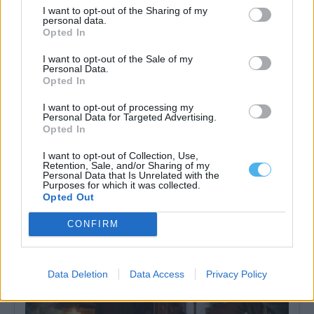
I want to opt-out of the Sharing of my
personal data.
Opted In
I want to opt-out of the Sale of my
Personal Data.
Opted In
14.º Festival Internacional de Cinema de Marvão e Valencia de
Alcántara regressa de 7 a 15 de agosto
I want to opt-out of processing my
O 14.º Festival Internacional de Cinema de Marvão e Valencia de
Personal Data for Targeted Advertising.
Alcántara decorre entre...
Opted In
3 Agosto, 2026 - 11:59
I want to opt-out of Collection, Use,
Retention, Sale, and/or Sharing of my
Personal Data that Is Unrelated with the
Purposes for which it was collected.
Opted Out
CONFIRM
Data Deletion
Data Access
Privacy Policy